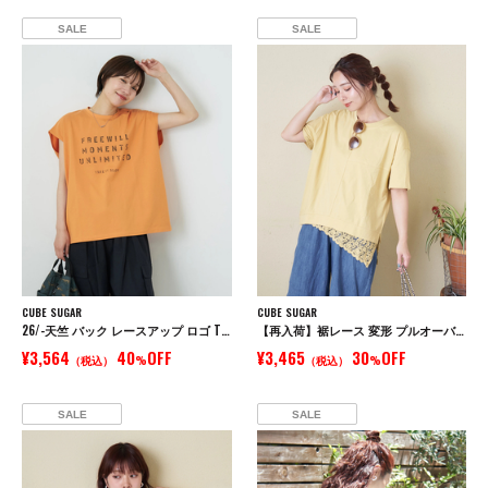
SALE
SALE
CUBE SUGAR
CUBE SUGAR
26/-天竺 バック レースアップ ロゴ Tシャツ
【再入荷】裾レース 変形 プルオーバー Tシャツ
¥3,564
40
OFF
¥3,465
30
OFF
（税込）
%
（税込）
%
SALE
SALE