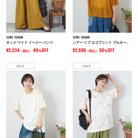
CUBE SUGAR
CUBE SUGAR
タック ワイド イージー パンツ
シアー リブ ロゴプリント プルオーバー Tシャツ
¥3,234
40
OFF
¥2,695
50
OFF
（税込）
%
（税込）
%
SALE
SALE