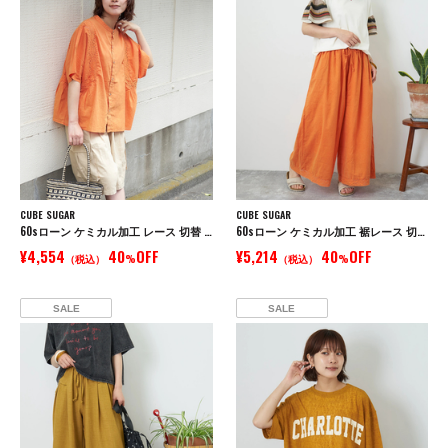
CUBE SUGAR
CUBE SUGAR
60sローン ケミカル加工 レース 切替 ドルマン シャツ
60sローン ケミカル加工 裾レース 切替 ギャザー パンツ
¥4,554
40
OFF
¥5,214
40
OFF
（税込）
%
（税込）
%
SALE
SALE