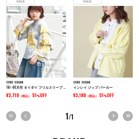
SALE
SALE
CUBE SUGAR
CUBE SUGAR
16/-OE天竺 タイダイ フリルスリーブ プルオーバー
インレイ ジップ パーカー
¥3,719
51
OFF
¥3,180
51
OFF
（税込）
%
（税込）
%
1
/1