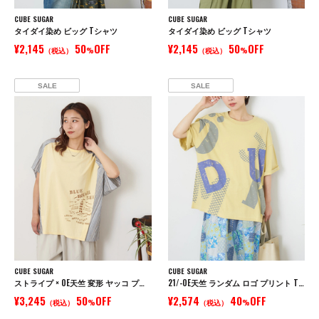
CUBE SUGAR
CUBE SUGAR
タイダイ染め ビッグ Tシャツ
タイダイ染め ビッグ Tシャツ
¥2,145
50
OFF
¥2,145
50
OFF
（税込）
%
（税込）
%
SALE
SALE
CUBE SUGAR
CUBE SUGAR
ストライプ × OE天竺 変形 ヤッコ プルオーバー シャツ
21/-OE天竺 ランダム ロゴ プリント Tシャツ
¥3,245
50
OFF
¥2,574
40
OFF
（税込）
%
（税込）
%