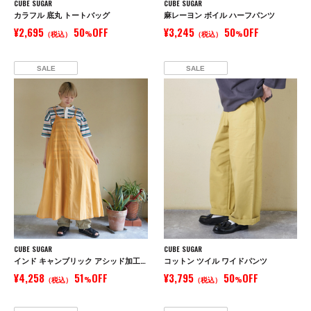
CUBE SUGAR
CUBE SUGAR
カラフル 底丸 トートバッグ
麻レーヨン ボイル ハーフパンツ
¥2,695
50
OFF
¥3,245
50
OFF
（税込）
%
（税込）
%
SALE
SALE
CUBE SUGAR
CUBE SUGAR
インド キャンブリック アシッド加工 キャミワンピース
コットン ツイル ワイドパンツ
¥4,258
51
OFF
¥3,795
50
OFF
（税込）
%
（税込）
%