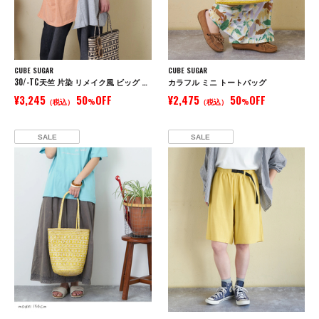
CUBE SUGAR
CUBE SUGAR
30/-TC天竺 片染 リメイク風 ビッグ Tシャツ
カラフル ミニ トートバッグ
¥3,245
50
OFF
¥2,475
50
OFF
（税込）
%
（税込）
%
SALE
SALE