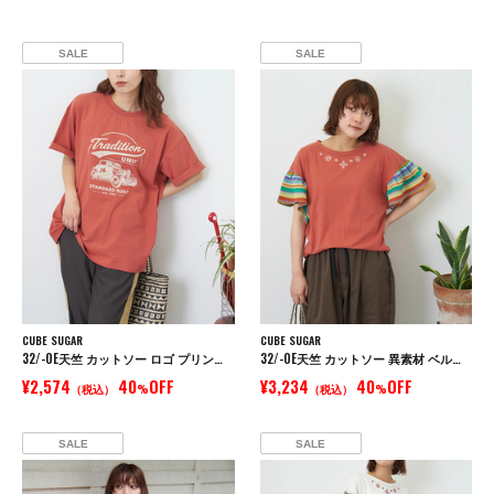
SALE
SALE
CUBE SUGAR
CUBE SUGAR
32/-OE天竺 カットソー ロゴ プリント Tシャツ
32/-OE天竺 カットソー 異素材 ベルスリーブ 胸刺繍 Tシャツ
¥2,574
40
OFF
¥3,234
40
OFF
（税込）
%
（税込）
%
SALE
SALE