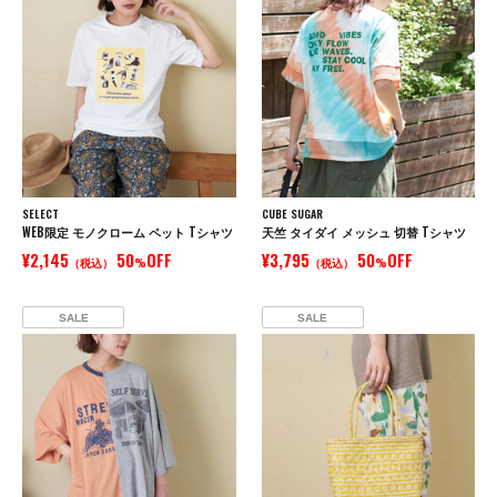
SELECT
CUBE SUGAR
WEB限定 モノクローム ペット Tシャツ
天竺 タイダイ メッシュ 切替 Tシャツ
¥2,145
50
OFF
¥3,795
50
OFF
（税込）
%
（税込）
%
SALE
SALE