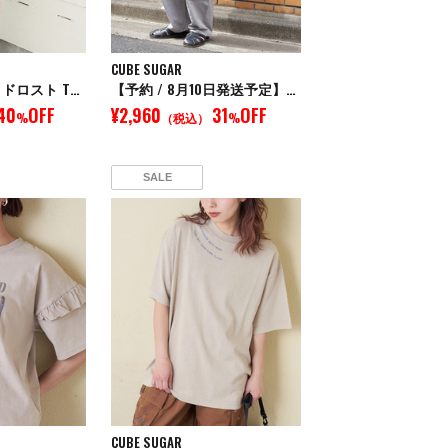
CUBE SUGAR
異素材 ミックス ドロスト Tシャツ
【予約 / 8月10日発送予定】【再入荷】ストレッチ ツイル イージー ベイカーパンツ
40
OFF
¥2,960
31
OFF
%
（税込）
%
SALE
CUBE SUGAR