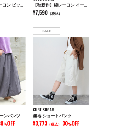
【秋新作】綿レーヨン ビッグシャツ
【秋新作】綿レーヨン イージー ワイドパンツ
¥7,590
（税込）
SALE
CUBE SUGAR
ルーンパンツ
無地 ショートパンツ
30
OFF
¥3,773
30
OFF
%
（税込）
%