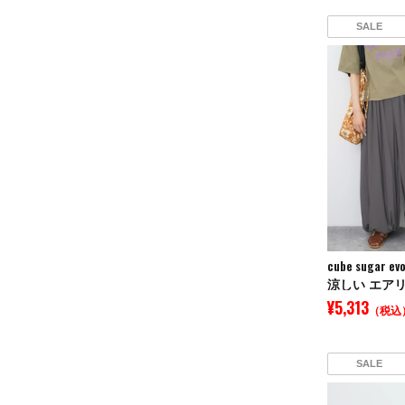
SALE
cube sugar evo
¥5,313
（税込
SALE