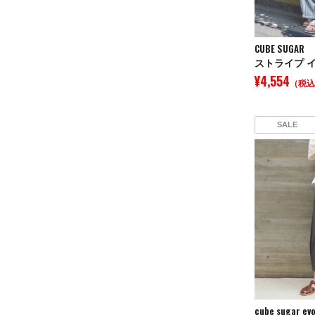
CUBE SUGAR
¥4,554
（税込
SALE
cube sugar evo