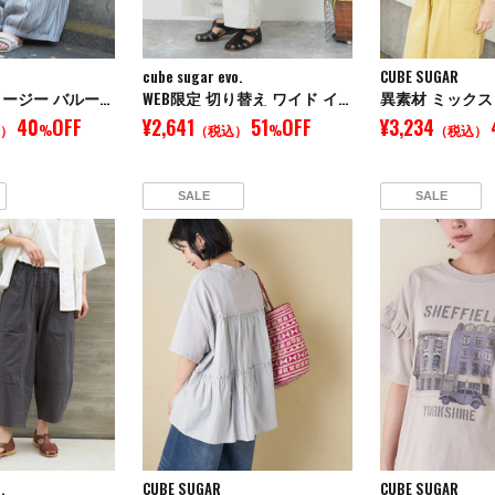
cube sugar evo.
CUBE SUGAR
ストライプ イージー バルーンパンツ
WEB限定 切り替え ワイド イージーパンツ
40
OFF
¥2,641
51
OFF
¥3,234
）
%
（税込）
%
（税込）
SALE
SALE
.
CUBE SUGAR
CUBE SUGAR