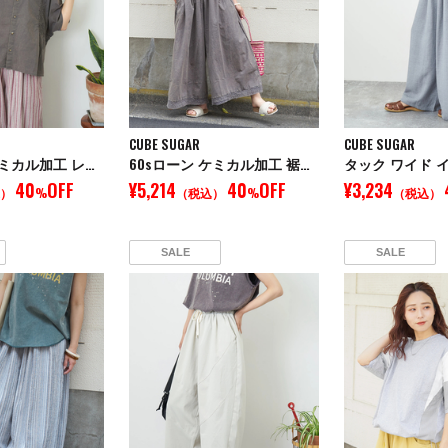
CUBE SUGAR
CUBE SUGAR
60sローン ケミカル加工 レース 切替 ドルマン シャツ
60sローン ケミカル加工 裾レース 切替 ギャザー パンツ
40
OFF
¥5,214
40
OFF
¥3,234
）
%
（税込）
%
（税込）
SALE
SALE