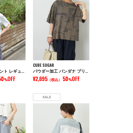
CUBE SUGAR
フロッキー プリント レギュラー Tシャツ
パウダー加工 バンダナ プリント ワイド Tシャツ
50
OFF
¥2,695
50
OFF
%
（税込）
%
SALE