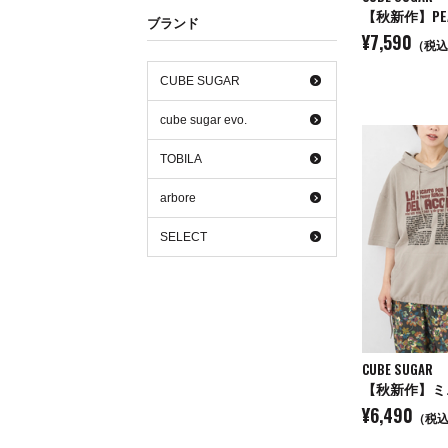
ブランド
¥7,590
（税込
CUBE SUGAR
cube sugar evo.
TOBILA
arbore
SELECT
CUBE SUGAR
¥6,490
（税