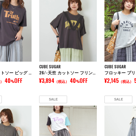
CUBE SUGAR
CUBE SUGAR
26/-天竺 カットソー ビッグ ロゴ Tシャツ
26/-天竺 カットソー フリンジ付 ヤッコ Tシャツ
40
OFF
¥3,894
40
OFF
¥2,145
）
%
（税込）
%
（税込）
SALE
SALE