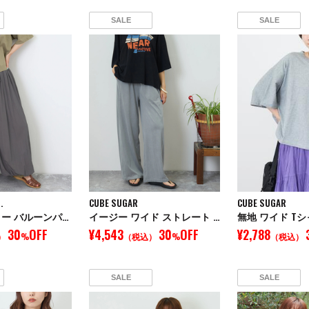
SALE
SALE
.
CUBE SUGAR
CUBE SUGAR
涼しい エアリー バルーンパンツ
イージー ワイド ストレート パンツ
無地 ワイド T
30
OFF
¥4,543
30
OFF
¥2,788
）
%
（税込）
%
（税込）
SALE
SALE