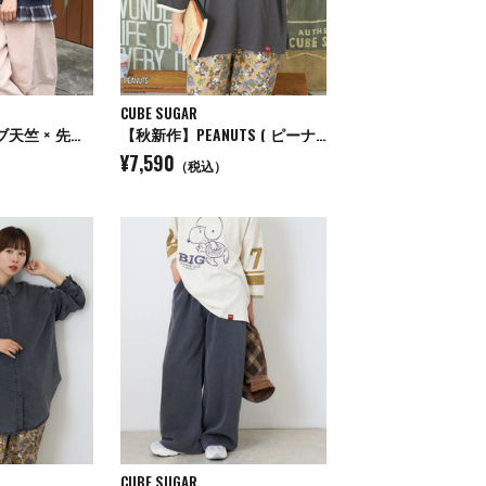
CUBE SUGAR
【秋新作】スラブ天竺 × 先染め チェック 裾フリル リメイク風 プルオーバー Tシャツ
【秋新作】PEANUTS ( ピーナッツ ) 32/-スラブ天竺 ライン入り 7分袖 プルオーバー Tシャツ
¥7,590
（税込）
CUBE SUGAR