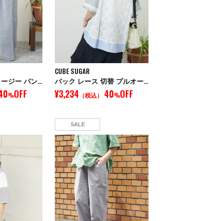
CUBE SUGAR
タック ワイド イージー パンツ
バック レース 切替 プルオーバー Tシャツ
40
OFF
¥3,234
40
OFF
%
（税込）
%
SALE