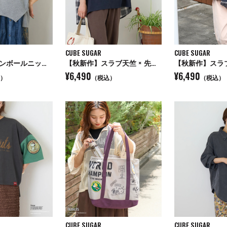
CUBE SUGAR
CUBE SUGAR
【秋新作】ダンボールニット 変形 プルオーバー
【秋新作】スラブ天竺 × 先染め チェック ポケ付 リメイク風 プルオーバー Tシャツ
¥6,490
¥6,490
）
（税込）
（税込）
CUBE SUGAR
CUBE SUGAR