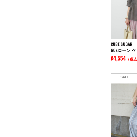
CUBE SUGAR
¥4,554
（税込
SALE