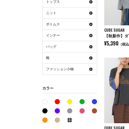
トップス
ニット
ボトムス
CUBE SUGAR
インナー
¥5,390
（税込
バッグ
靴
ファッション小物
カラー
レッド系
イエロー系
グリーン系
ブルー系
ホワイト系
ブラック系
パープル系
グレー系
ピンク系
ブラウン系
オレンジ系
ベージュ系
その他系
CUBE SUGAR