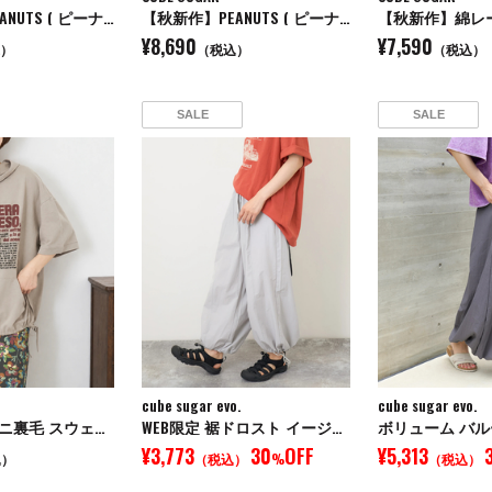
【秋新作】PEANUTS ( ピーナッツ ) 32/-スラブ天竺 配色 ワイド Tシャツ
【秋新作】PEANUTS ( ピーナッツ ) キャンバス ビッグ トートバッグ
¥8,690
¥7,590
）
（税込）
（税込）
SALE
SALE
cube sugar evo.
cube sugar evo.
【秋新作】ミニ裏毛 スウェット 5分袖 プルオーバーパーカー
WEB限定 裾ドロスト イージーパンツ
ボリューム バ
¥3,773
30
OFF
¥5,313
込）
（税込）
%
（税込）