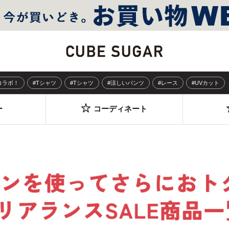
Sコラボ！
#Tシャツ
#Tシャツ
#涼しいパンツ
#レース
#UVカット
ー
コーディネート