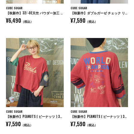
CUBE SUGAR
CUBE SUGAR
【秋新作】32/-OE天竺 パウダー加工 パッチロゴ 刺繍 Tシャツ
【秋新作】ダブルガーゼ チェック リバーシブル 5分袖 ドルマンシャツ
¥6,490
¥7,590
（税込）
（税込）
CUBE SUGAR
CUBE SUGAR
【秋新作】PEANUTS ( ピーナッツ ) 32/-スラブ天竺 配色 ワイド Tシャツ
【秋新作】PEANUTS ( ピーナッツ ) 32/-スラブ天竺 ライン入り 7分袖 プルオーバー Tシャツ
¥7,590
¥7,590
（税込）
（税込）