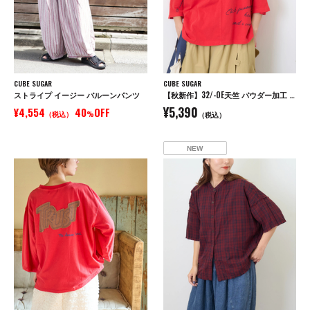
CUBE SUGAR
CUBE SUGAR
ストライプ イージー バルーンパンツ
【秋新作】32/-OE天竺 パウダー加工 5分袖 ドルマン Tシャツ
¥5,390
¥4,554
40
OFF
（税込）
%
（税込）
NEW