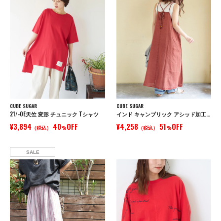
CUBE SUGAR
CUBE SUGAR
21/-OE天竺 変形 チュニック Tシャツ
インド キャンブリック アシッド加工 キャミワンピース
¥3,894
40
OFF
¥4,258
51
OFF
（税込）
%
（税込）
%
SALE