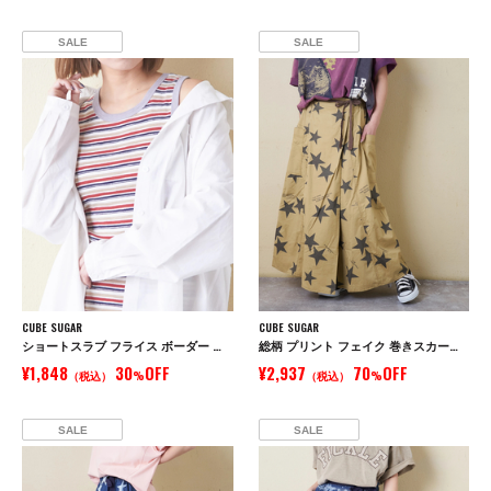
SALE
SALE
CUBE SUGAR
CUBE SUGAR
ショートスラブ フライス ボーダー タンクトップ
総柄 プリント フェイク 巻きスカート ( 4.5オンス デニム / ツイル )
¥1,848
30
OFF
¥2,937
70
OFF
（税込）
%
（税込）
%
SALE
SALE