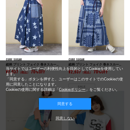
CUBE SUGAR
CUBE SUGAR
総柄 プリント フェイク 巻きスカート ( 4.5オンス デニム / ツイル )
総柄 プリント フェイク 巻きスカート ( 4.5オンス デニム / ツイル )
当サイトではユーザーの利便性向上を目的としてCookieを使用してい
¥2,937
70
OFF
¥2,937
70
OFF
（税込）
%
（税込）
%
ます。
「同意する」ボタンを押すと、ユーザーはこのサイトでのCookieの使
用に同意したことになります。
SALE
SALE
Cookieの使用に関する詳細は「
Cookieポリシー
」をご覧ください。
同意する
同意しない