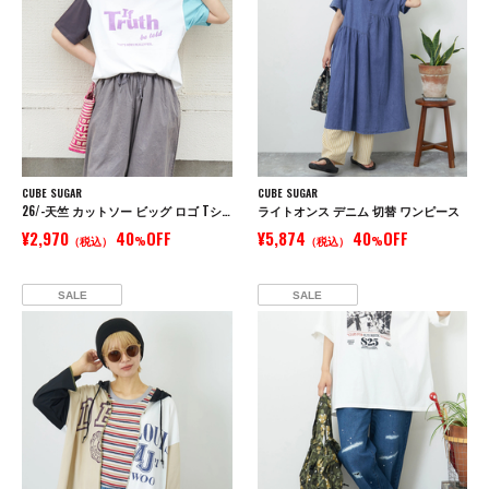
CUBE SUGAR
CUBE SUGAR
26/-天竺 カットソー ビッグ ロゴ Tシャツ
ライトオンス デニム 切替 ワンピース
¥2,970
40
OFF
¥5,874
40
OFF
（税込）
%
（税込）
%
SALE
SALE