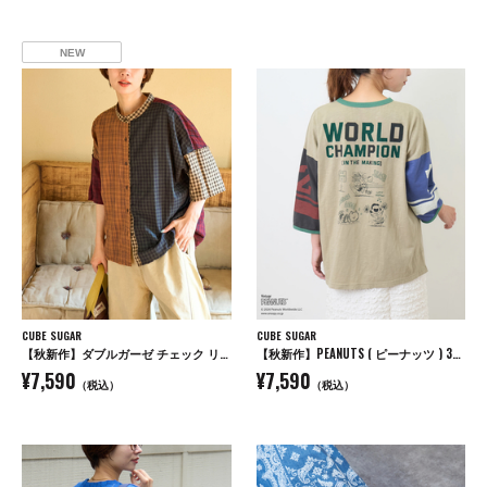
NEW
CUBE SUGAR
CUBE SUGAR
【秋新作】ダブルガーゼ チェック リバーシブル 5分袖 ドルマンシャツ
【秋新作】PEANUTS ( ピーナッツ ) 32/-スラブ天竺 ライン入り 7分袖 プルオーバー Tシャツ
¥7,590
¥7,590
（税込）
（税込）