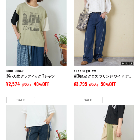
CUBE SUGAR
cube sugar evo.
26/-天竺 グラフィック Tシャツ
WEB限定 クロス フリンジ ワイド デニム パンツ
¥2,574
40
OFF
¥3,795
50
OFF
（税込）
%
（税込）
%
SALE
SALE