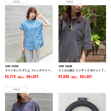
SALE
SALE
CUBE SUGAR
CUBE SUGAR
ライトオンス デニム フレンチスリーブ シャツ
ケミカル加工 インディゴ ポケット Tシャツ
¥3,773
30
OFF
¥2,695
50
OFF
（税込）
%
（税込）
%
SALE