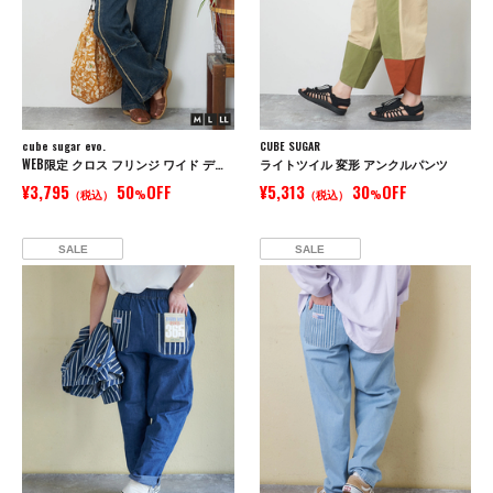
cube sugar evo.
CUBE SUGAR
WEB限定 クロス フリンジ ワイド デニム パンツ
ライトツイル 変形 アンクルパンツ
¥3,795
50
OFF
¥5,313
30
OFF
（税込）
%
（税込）
%
SALE
SALE