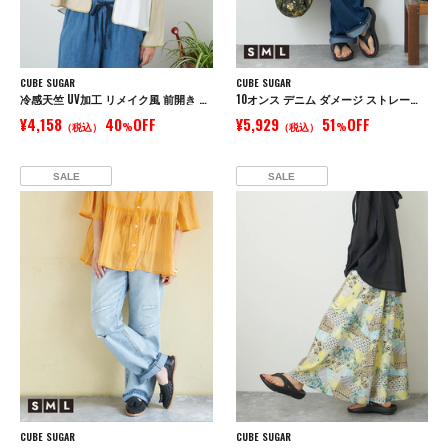
CUBE SUGAR
CUBE SUGAR
冷感天竺 UV加工 リメイク風 前開き パーカー
10オンス デニム ダメージ ストレート パンツ
¥4,158
40
OFF
¥5,929
51
OFF
（税込）
%
（税込）
%
SALE
SALE
CUBE SUGAR
CUBE SUGAR