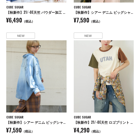
CUBE SUGAR
CUBE SUGAR
【秋新作】21/-OE天竺 パウダー加工 ラグラン 6分袖 ロゴプリント Tシャツ
【秋新作】シアー デニム ビッグシャツ
¥6,490
¥7,590
（税込）
（税込）
NEW
NEW
CUBE SUGAR
CUBE SUGAR
【秋新作】シアー デニム ビッグシャツ
【秋新作】21/-OE天竺 ロゴプリント ジャストサイズ Tシャツ
¥7,590
¥4,290
（税込）
（税込）