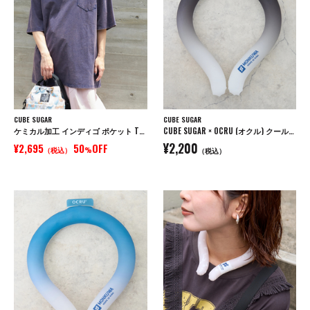
CUBE SUGAR
CUBE SUGAR
ケミカル加工 インディゴ ポケット Tシャツ
CUBE SUGAR × OCRU (オクル) クールリング
¥2,200
¥2,695
50
OFF
（税込）
%
（税込）