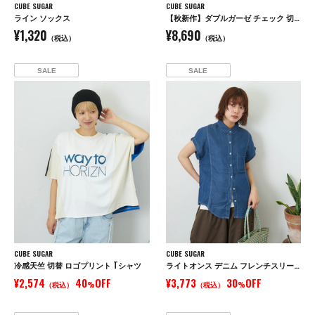
CUBE SUGAR
CUBE SUGAR
ライン ソックス
【秋新作】ダブルガーゼ チェック 切替 イージーパンツ
¥1,320
¥8,690
（税込）
（税込）
SALE
SALE
CUBE SUGAR
CUBE SUGAR
冷感天竺 切替 ロゴプリント Tシャツ
ライトオンス デニム フレンチスリーブ シャツ
¥2,574
40
OFF
¥3,773
30
OFF
（税込）
%
（税込）
%