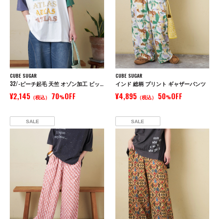
CUBE SUGAR
CUBE SUGAR
32/-ピーチ起毛 天竺 オゾン加工 ビッグ Tシャツ
インド 総柄 プリント ギャザーパンツ
¥2,145
70
OFF
¥4,895
50
OFF
（税込）
%
（税込）
%
SALE
SALE