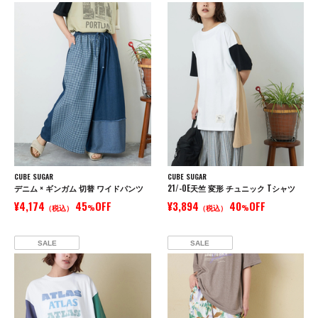
CUBE SUGAR
CUBE SUGAR
デニム × ギンガム 切替 ワイドパンツ
21/-OE天竺 変形 チュニック Tシャツ
¥4,174
45
OFF
¥3,894
40
OFF
（税込）
%
（税込）
%
SALE
SALE