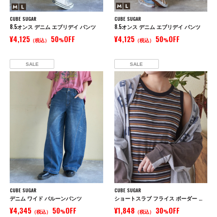
CUBE SUGAR
CUBE SUGAR
8.5オンス デニム エブリデイ パンツ
8.5オンス デニム エブリデイ パンツ
¥4,125
50
OFF
¥4,125
50
OFF
（税込）
%
（税込）
%
SALE
SALE
CUBE SUGAR
CUBE SUGAR
デニム ワイド バルーンパンツ
ショートスラブ フライス ボーダー タンクトップ
¥4,345
50
OFF
¥1,848
30
OFF
（税込）
%
（税込）
%