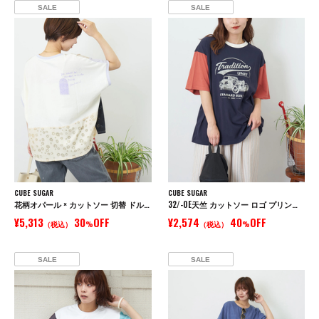
SALE
SALE
CUBE SUGAR
CUBE SUGAR
花柄オパール × カットソー 切替 ドルマン Tシャツ
32/-OE天竺 カットソー ロゴ プリント Tシャツ
¥5,313
30
OFF
¥2,574
40
OFF
（税込）
%
（税込）
%
SALE
SALE