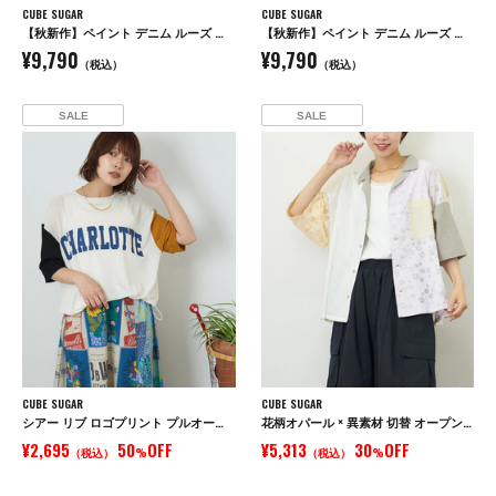
CUBE SUGAR
CUBE SUGAR
【秋新作】ペイント デニム ルーズ ストレート パンツ
【秋新作】ペイント デニム ルーズ ストレート パンツ
¥9,790
¥9,790
（税込）
（税込）
SALE
SALE
CUBE SUGAR
CUBE SUGAR
シアー リブ ロゴプリント プルオーバー Tシャツ
花柄オパール × 異素材 切替 オープンカラー シャツ
¥2,695
50
OFF
¥5,313
30
OFF
（税込）
%
（税込）
%