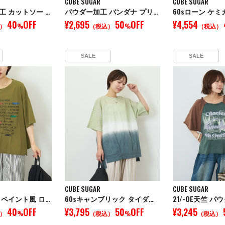
CUBE SUGAR
CUBE SUGAR
ピグメント加工 カットソー ポロシャツ
パウダー加工 バンダナ プリント ワイド Tシャツ
40
OFF
¥2,695
50
OFF
¥4,554
）
%
（税込）
%
（税込）
SALE
SALE
CUBE SUGAR
CUBE SUGAR
パウダー加工 ペイント風 ロゴ プリント Tシャツ
60sキャンブリック タイダイ染め プルオーバーシャツ
40
OFF
¥3,795
50
OFF
¥3,245
）
%
（税込）
%
（税込）