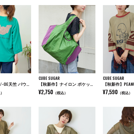
CUBE SUGAR
CUBE SUGAR
【秋新作】32/-OE天竺 パウダー加工 パッチロゴ 刺繍 Tシャツ
【秋新作】ナイロン ポケッタブル 配色 マルシェ バッグ
¥2,750
¥7,590
込）
（税込）
（税込）