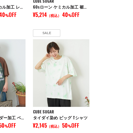
CUBE SUGAR
60sローン ケミカル加工 レース 切替 ドルマン シャツ
60sローン ケミカル加工 裾レース 切替 ギャザー パンツ
40
OFF
¥5,214
40
OFF
%
（税込）
%
SALE
CUBE SUGAR
21/-OE天竺 パウダー加工 ベルスリーブ Tシャツ
タイダイ染め ビッグ Tシャツ
50
OFF
¥2,145
50
OFF
%
（税込）
%