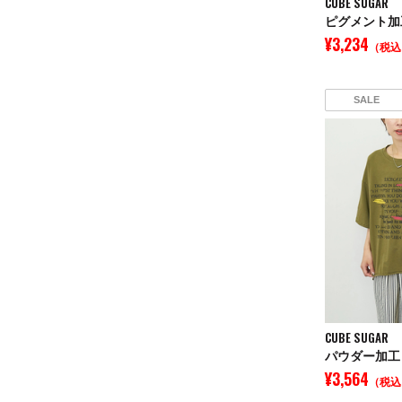
CUBE SUGAR
¥3,234
（税込
SALE
CUBE SUGAR
¥3,564
（税込