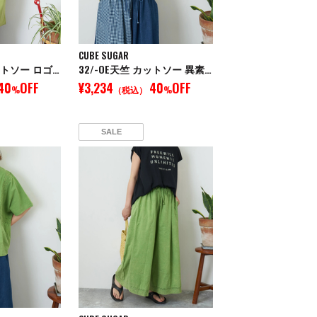
CUBE SUGAR
32/-OE天竺 カットソー ロゴ プリント Tシャツ
32/-OE天竺 カットソー 異素材 ベルスリーブ 胸刺繍 Tシャツ
40
OFF
¥3,234
40
OFF
%
（税込）
%
SALE