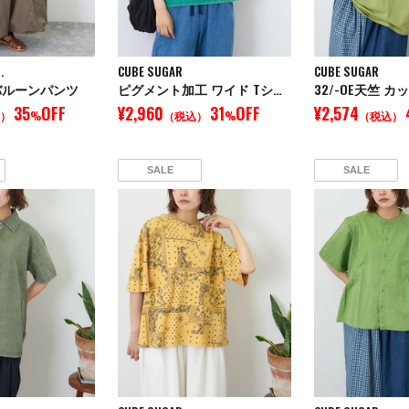
.
CUBE SUGAR
CUBE SUGAR
バルーンパンツ
ピグメント加工 ワイド Tシャツ
35
OFF
¥2,960
31
OFF
¥2,574
）
%
（税込）
%
（税込）
SALE
SALE