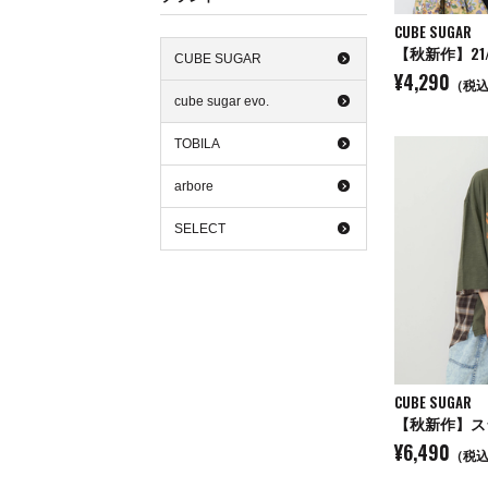
CUBE SUGAR
CUBE SUGAR
¥4,290
（税
cube sugar evo.
TOBILA
arbore
SELECT
CUBE SUGAR
¥6,490
（税