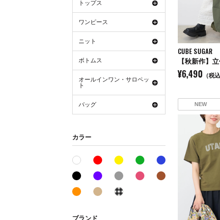
トップス
ワンピース
ニット
CUBE SUGAR
ボトムス
¥6,490
（税
オールインワン・サロペッ
ト
バッグ
NEW
カラー
レッド系
イエロー系
グリーン系
ブルー系
ホワイト系
ブラック系
パープル系
グレー系
ピンク系
ブラウン系
オレンジ系
ベージュ系
その他系
ブランド