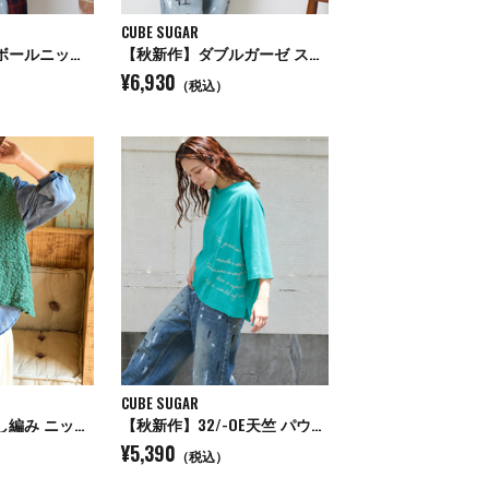
CUBE SUGAR
【秋新作】ダンボールニット 変形 プルオーバー
【秋新作】ダブルガーゼ ストライプ ビッグシャツ
¥6,930
（税込）
CUBE SUGAR
【秋新作】透かし編み ニット ベスト
【秋新作】32/-OE天竺 パウダー加工 5分袖 ドルマン Tシャツ
¥5,390
（税込）