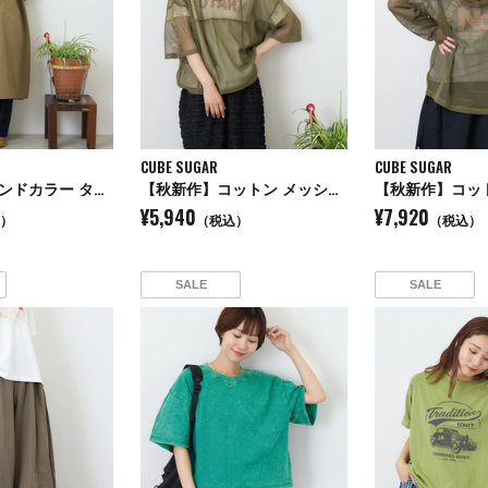
CUBE SUGAR
CUBE SUGAR
【秋新作】バンドカラー タック ボリューム シャツワンピース
【秋新作】コットン メッシュ 前後2WAY 切替 プルオーバー
¥5,940
¥7,920
）
（税込）
（税込）
SALE
SALE