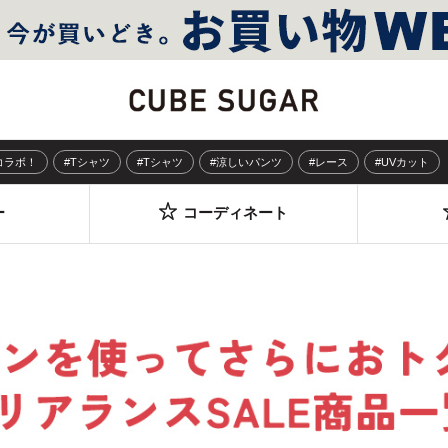
Sコラボ！
#Tシャツ
#Tシャツ
#涼しいパンツ
#レース
#UVカット
ー
コーディネート