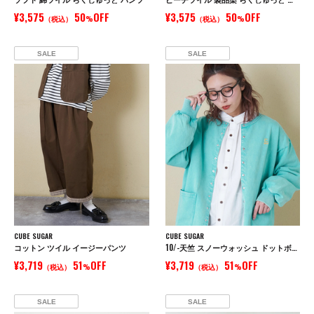
¥3,575
50
OFF
¥3,575
50
OFF
（税込）
%
（税込）
%
SALE
SALE
CUBE SUGAR
CUBE SUGAR
コットン ツイル イージーパンツ
10/-天竺 スノーウォッシュ ドットボタン カーディガン
¥3,719
51
OFF
¥3,719
51
OFF
（税込）
%
（税込）
%
SALE
SALE