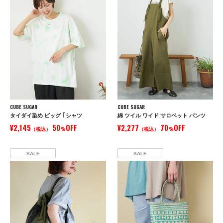
CUBE SUGAR
CUBE SUGAR
タイダイ染め ビッグ Tシャツ
綿 ツイル ワイド サロペット パンツ
¥2,145
50
OFF
¥2,277
70
OFF
（税込）
%
（税込）
%
SALE
SALE