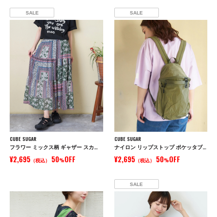
SALE
SALE
CUBE SUGAR
CUBE SUGAR
フラワー ミックス柄 ギャザー スカート
ナイロン リップストップ ポケッタブル リュック
¥2,695
50
OFF
¥2,695
50
OFF
（税込）
%
（税込）
%
SALE