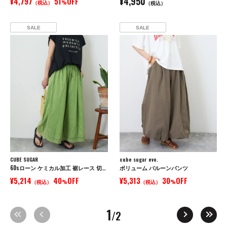
¥4,950
¥4,797
51
OFF
（税込）
%
（税込）
SALE
SALE
CUBE SUGAR
cube sugar evo.
60sローン ケミカル加工 裾レース 切替 ギャザー パンツ
ボリューム バルーンパンツ
¥5,214
40
OFF
¥5,313
30
OFF
（税込）
%
（税込）
%
1
/2