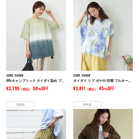
CUBE SUGAR
CUBE SUGAR
60sキャンブリック タイダイ染め プルオーバーシャツ
タイダイ リブ ポケ付 切替 プルオーバー Tシャツ
¥3,795
50
OFF
¥3,811
45
OFF
（税込）
%
（税込）
%
SALE
SALE