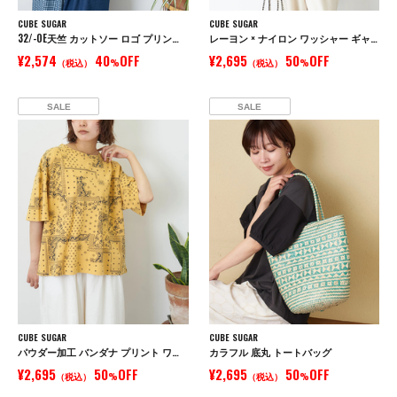
CUBE SUGAR
CUBE SUGAR
32/-OE天竺 カットソー ロゴ プリント Tシャツ
レーヨン × ナイロン ワッシャー ギャザー プルオーバー ブラウス
¥2,574
40
OFF
¥2,695
50
OFF
（税込）
%
（税込）
%
SALE
SALE
CUBE SUGAR
CUBE SUGAR
パウダー加工 バンダナ プリント ワイド Tシャツ
カラフル 底丸 トートバッグ
¥2,695
50
OFF
¥2,695
50
OFF
（税込）
%
（税込）
%