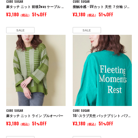
CUBE SUGAR
CUBE SUGAR
麻タッチ ニット 前後2way ケーブル ベスト
接触冷感・UVカット 天竺 ７分袖 ジップ カーディガン
¥3,180
51
OFF
¥3,180
51
OFF
（税込）
%
（税込）
%
SALE
SALE
CUBE SUGAR
CUBE SUGAR
麻タッチ ニット ライン プルオーバー
10/-スラブ天竺 バックプリント パフスリーブ プルオーバー
¥3,180
51
OFF
¥3,180
51
OFF
（税込）
%
（税込）
%