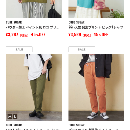
CUBE SUGAR
CUBE SUGAR
パウダー加工 ペイント風 ロゴ プリント Tシャツ
26/-天竺 発泡プリント ビッグTシャツ
¥3,267
45
OFF
¥3,569
45
OFF
（税込）
%
（税込）
%
SALE
SALE
CUBE SUGAR
CUBE SUGAR
ソフト 綿ツイル らくしゅっと パンツ
ピーチツイル 製品染 らくしゅっと パンツ