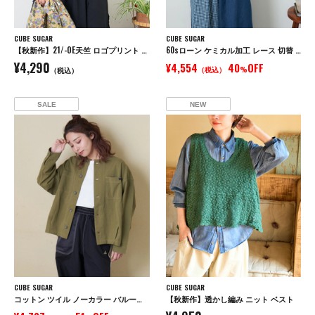
CUBE SUGAR
CUBE SUGAR
【秋新作】21/-OE天竺 ロゴプリント ジャストサイズ Tシャツ
60sローン ケミカル加工 レース 切替 ドルマン シャツ
¥4,290
¥4,554
40
OFF
（税込）
%
（税込）
SALE
NEW
CUBE SUGAR
CUBE SUGAR
コットン ツイル ノーカラー バルーン ジャケット
【秋新作】透かし編み ニット ベスト