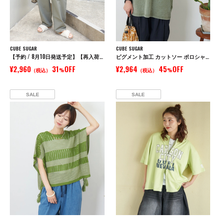
CUBE SUGAR
CUBE SUGAR
【予約 / 8月10日発送予定】【再入荷】ストレッチ ツイル イージー ベイカーパンツ
ピグメント加工 カットソー ポロシャツ
¥2,960
31
OFF
¥2,964
45
OFF
（税込）
%
（税込）
%
SALE
SALE