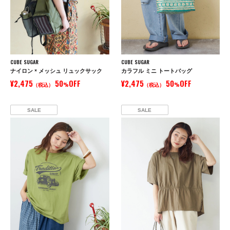
CUBE SUGAR
CUBE SUGAR
ナイロン × メッシュ リュックサック
カラフル ミニ トートバッグ
¥2,475
50
OFF
¥2,475
50
OFF
（税込）
%
（税込）
%
SALE
SALE