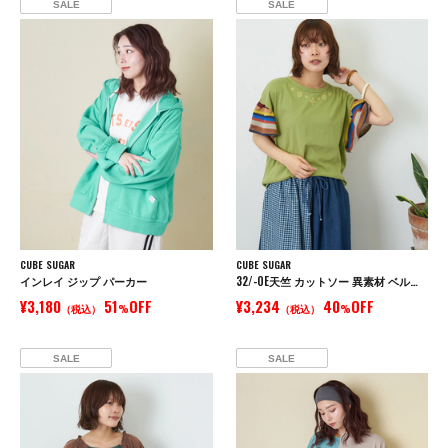
SALE
SALE
CUBE SUGAR
CUBE SUGAR
インレイ ジップ パーカー
32/-OE天竺 カットソー 異素材 ベルスリーブ 胸刺繍 Tシャツ
¥3,180
51
OFF
¥3,234
40
OFF
（税込）
%
（税込）
%
SALE
SALE