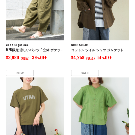
cube sugar evo.
CUBE SUGAR
WEB限定 涼しいパンツ / 立体 ポケット イージー コクーンパンツ
コットン ツイル シャツ ジャケット
¥3,980
39
OFF
¥4,258
51
OFF
（税込）
%
（税込）
%
NEW
SALE