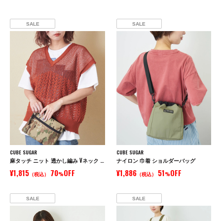
SALE
SALE
CUBE SUGAR
CUBE SUGAR
麻タッチ ニット 透かし編み Vネック ベスト
ナイロン 巾着 ショルダーバッグ
¥1,815
70
OFF
¥1,886
51
OFF
（税込）
%
（税込）
%
SALE
SALE