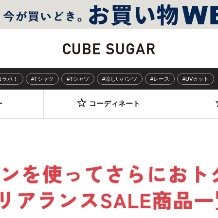
Sコラボ！
#Tシャツ
#Tシャツ
#涼しいパンツ
#レース
#UVカット
ー
コーディネート