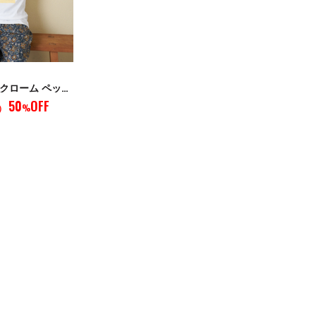
WEB限定 モノクローム ペット Tシャツ
50
OFF
）
%