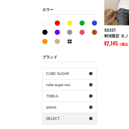
カラー
レッド系
イエロー系
グリーン系
ブルー系
ホワイト系
SELECT
ブラック系
パープル系
グレー系
ピンク系
ブラウン系
オレンジ系
ベージュ系
その他系
¥2,145
（税込
ブランド
CUBE SUGAR
cube sugar evo.
TOBILA
arbore
SELECT