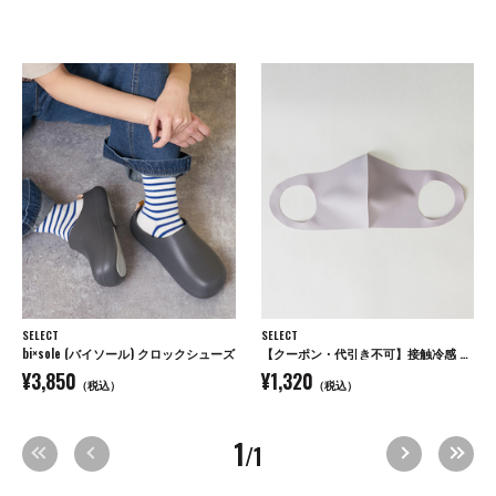
SELECT
SELECT
bi×sole (バイソール) クロックシューズ
【クーポン・代引き不可】接触冷感 ウォッシャブル UVカット 3Dマスク 3枚セット / 送料無料 / 夏用
¥3,850
¥1,320
（税込）
（税込）
1
/1