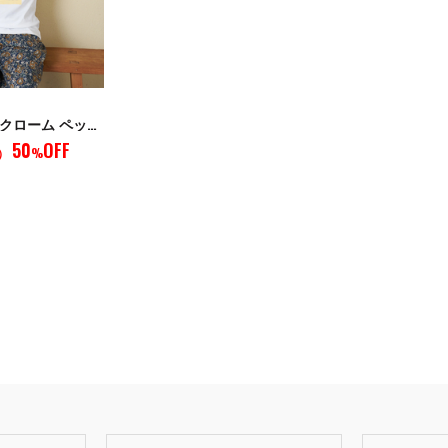
WEB限定 モノクローム ペット Tシャツ
50
OFF
）
%