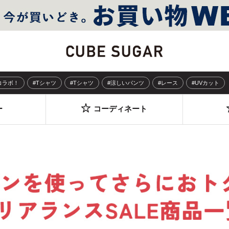
Sコラボ！
#Tシャツ
#Tシャツ
#涼しいパンツ
#レース
#UVカット
ー
コーディネート