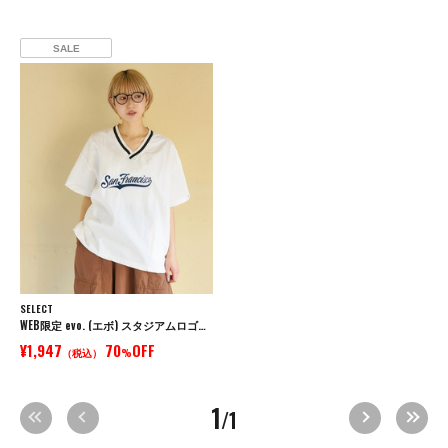
SALE
SELECT
WEB限定 evo. (エボ) スタジアムロゴ刺繍 ラインリブ 裾ドロスト Vネック ナイロン プルオーバーブラウス
¥1,947
70
OFF
（税込）
%
1
/1