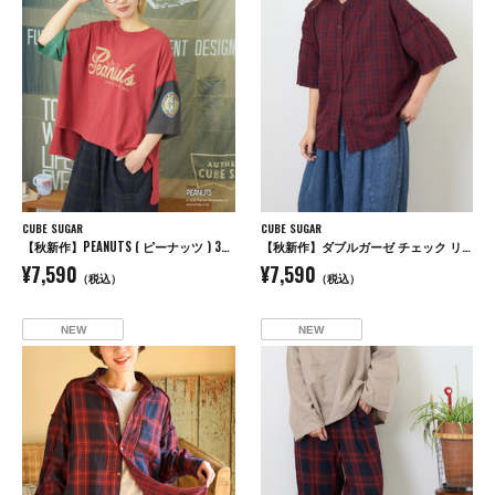
CUBE SUGAR
CUBE SUGAR
【秋新作】PEANUTS ( ピーナッツ ) 32/-スラブ天竺 配色 ワイド Tシャツ
【秋新作】ダブルガーゼ チェック リバーシブル 5分袖 ドルマンシャツ
¥7,590
¥7,590
（税込）
（税込）
NEW
NEW