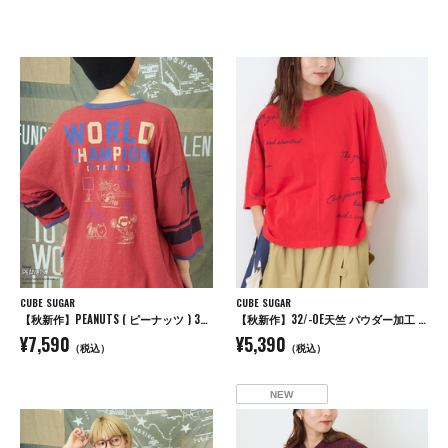
CUBE SUGAR
CUBE SUGAR
【秋新作】PEANUTS ( ピーナッツ ) 32/-スラブ天竺 ライン入り 7分袖 プルオーバー Tシャツ
【秋新作】32/-OE天竺 パウダー加工 5分袖 ドルマン Tシャツ
¥7,590
¥5,390
（税込）
（税込）
NEW