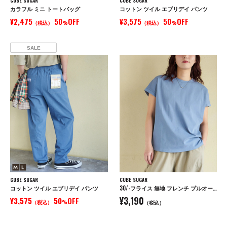
CUBE SUGAR
CUBE SUGAR
カラフル ミニ トートバッグ
コットン ツイル エブリデイ パンツ
¥2,475
50
OFF
¥3,575
50
OFF
（税込）
%
（税込）
%
SALE
CUBE SUGAR
CUBE SUGAR
コットン ツイル エブリデイ パンツ
30/-フライス 無地 フレンチ プルオーバー
¥3,190
¥3,575
50
OFF
（税込）
%
（税込）