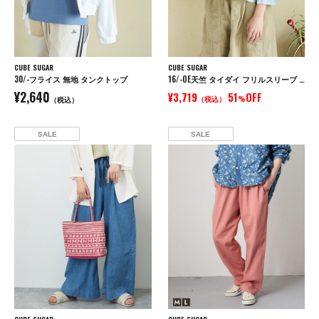
CUBE SUGAR
CUBE SUGAR
30/-フライス 無地 タンクトップ
16/-OE天竺 タイダイ フリルスリーブ プルオーバー
¥2,640
¥3,719
51
OFF
（税込）
%
（税込）
SALE
SALE