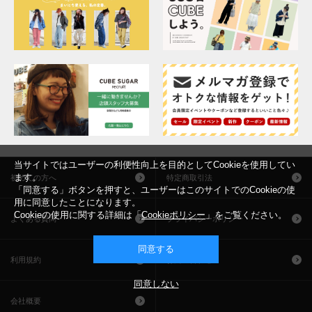
当サイトではユーザーの利便性向上を目的としてCookieを使用してい
ます。
初めての方へ
特定商取引法
「同意する」ボタンを押すと、ユーザーはこのサイトでのCookieの使
用に同意したことになります。
Cookieの使用に関する詳細は「
Cookieポリシー
」をご覧ください。
よくある質問
プライバシーポリシー
同意する
利用規約
お問い合わせ
同意しない
会社概要