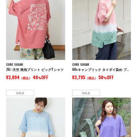
CUBE SUGAR
CUBE SUGAR
26/-天竺 発泡プリント ビッグTシャツ
60sキャンブリック タイダイ染め プルオーバーシャツ
¥3,894
40
OFF
¥3,795
50
OFF
（税込）
%
（税込）
%
SALE
SALE