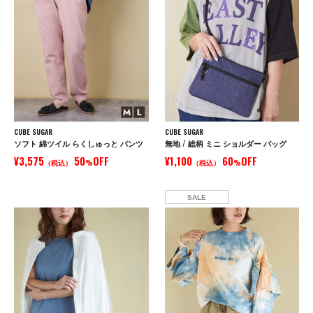
CUBE SUGAR
CUBE SUGAR
ソフト 綿ツイル らくしゅっと パンツ
無地 / 総柄 ミニ ショルダー バッグ
¥3,575
50
OFF
¥1,100
60
OFF
（税込）
%
（税込）
%
SALE