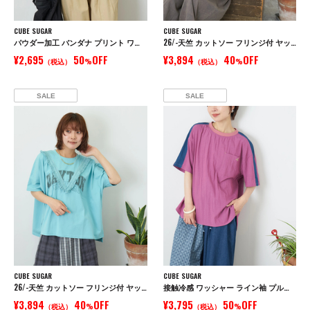
CUBE SUGAR
CUBE SUGAR
パウダー加工 バンダナ プリント ワイド Tシャツ
26/-天竺 カットソー フリンジ付 ヤッコ Tシャツ
¥2,695
50
OFF
¥3,894
40
OFF
（税込）
%
（税込）
%
SALE
SALE
CUBE SUGAR
CUBE SUGAR
26/-天竺 カットソー フリンジ付 ヤッコ Tシャツ
接触冷感 ワッシャー ライン袖 プルオーバー シャツ
¥3,894
40
OFF
¥3,795
50
OFF
（税込）
%
（税込）
%