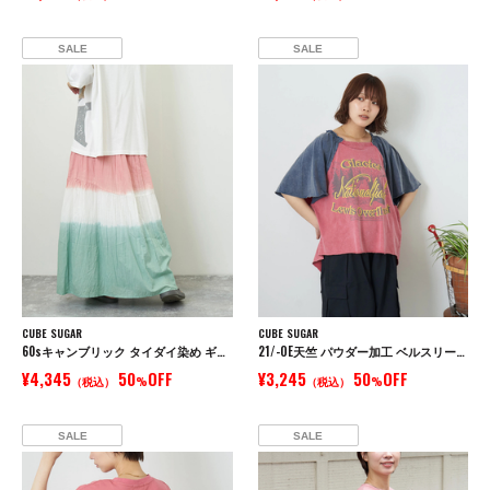
SALE
SALE
CUBE SUGAR
CUBE SUGAR
60sキャンブリック タイダイ染め ギャザースカート
21/-OE天竺 パウダー加工 ベルスリーブ Tシャツ
¥4,345
50
OFF
¥3,245
50
OFF
（税込）
%
（税込）
%
SALE
SALE