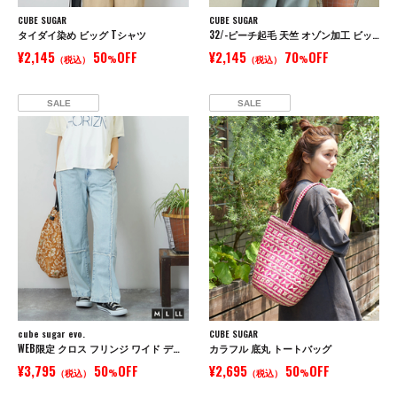
CUBE SUGAR
CUBE SUGAR
タイダイ染め ビッグ Tシャツ
32/-ピーチ起毛 天竺 オゾン加工 ビッグ Tシャツ
¥2,145
50
OFF
¥2,145
70
OFF
（税込）
%
（税込）
%
SALE
SALE
cube sugar evo.
CUBE SUGAR
WEB限定 クロス フリンジ ワイド デニム パンツ
カラフル 底丸 トートバッグ
¥3,795
50
OFF
¥2,695
50
OFF
（税込）
%
（税込）
%