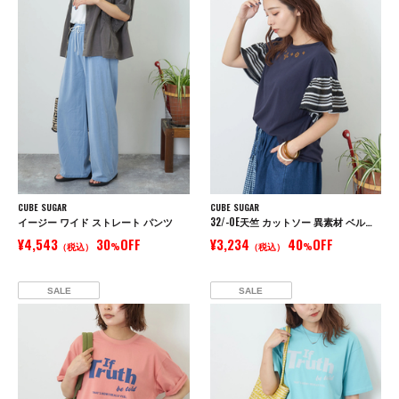
CUBE SUGAR
CUBE SUGAR
イージー ワイド ストレート パンツ
32/-OE天竺 カットソー 異素材 ベルスリーブ 胸刺繍 Tシャツ
¥4,543
30
OFF
¥3,234
40
OFF
（税込）
%
（税込）
%
SALE
SALE