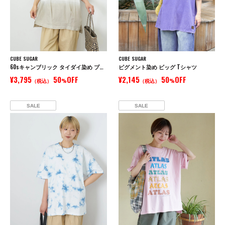
CUBE SUGAR
CUBE SUGAR
60sキャンブリック タイダイ染め プルオーバーシャツ
ピグメント染め ビッグ Tシャツ
¥3,795
50
OFF
¥2,145
50
OFF
（税込）
%
（税込）
%
SALE
SALE