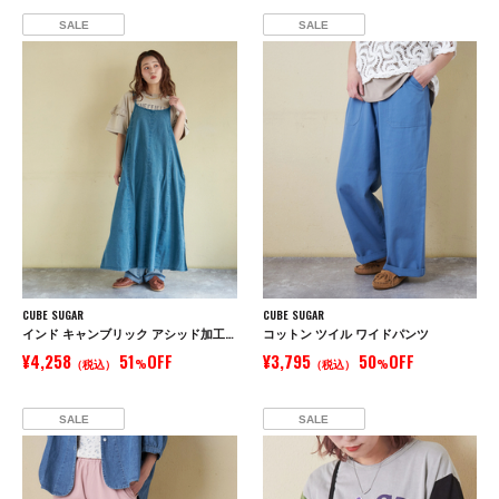
SALE
SALE
CUBE SUGAR
CUBE SUGAR
インド キャンブリック アシッド加工 キャミワンピース
コットン ツイル ワイドパンツ
¥4,258
51
OFF
¥3,795
50
OFF
（税込）
%
（税込）
%
SALE
SALE