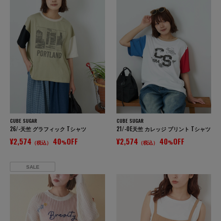
CUBE SUGAR
CUBE SUGAR
26/-天竺 グラフィック Tシャツ
21/-OE天竺 カレッジ プリント Tシャツ
¥2,574
40
OFF
¥2,574
40
OFF
（税込）
%
（税込）
%
SALE