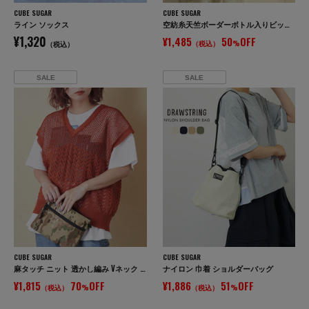
CUBE SUGAR
CUBE SUGAR
ライン ソックス
空紡糸天竺ボーダーボトル入りビッグTシャツ
¥1,320
¥1,485
50
OFF
（税込）
%
（税込）
SALE
SALE
CUBE SUGAR
CUBE SUGAR
麻タッチ ニット 透かし編み Vネック ベスト
ナイロン 巾着 ショルダーバッグ
¥1,815
70
OFF
¥1,886
51
OFF
（税込）
%
（税込）
%