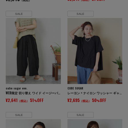
SALE
SALE
cube sugar evo.
CUBE SUGAR
WEB限定 切り替え ワイド イージーパンツ
レーヨン × ナイロン ワッシャー ギャザー プルオーバー ブラウス
¥2,641
51
OFF
¥2,695
50
OFF
（税込）
%
（税込）
%
SALE
SALE