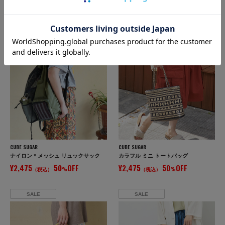
SALE
SALE
CUBE SUGAR
CUBE SUGAR
ナイロン × メッシュ リュックサック
カラフル ミニ トートバッグ
¥2,475
50
OFF
¥2,475
50
OFF
（税込）
%
（税込）
%
SALE
SALE