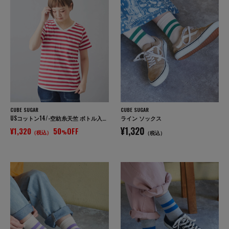
CUBE SUGAR
CUBE SUGAR
USコットン14/-空紡糸天竺 ボトル入りボーダーVネックTシャツ
ライン ソックス
¥1,320
¥1,320
50
OFF
（税込）
%
（税込）