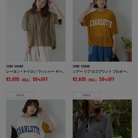
CUBE SUGAR
CUBE SUGAR
レーヨン × ナイロン ワッシャー ギャザー プルオーバー ブラウス
シアー リブ ロゴプリント プルオーバー Tシャツ
¥2,695
50
OFF
¥2,695
50
OFF
（税込）
%
（税込）
%
SALE
SALE