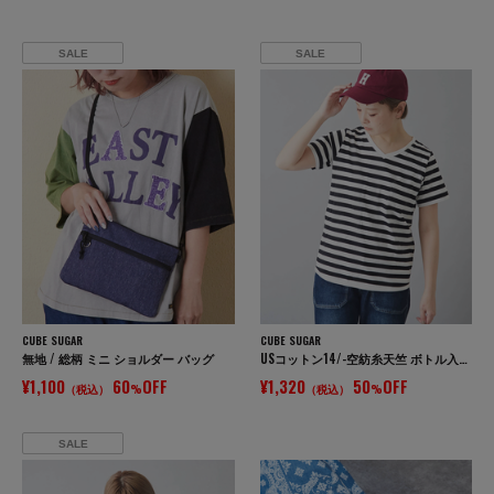
SALE
SALE
CUBE SUGAR
CUBE SUGAR
無地 / 総柄 ミニ ショルダー バッグ
USコットン14/-空紡糸天竺 ボトル入りボーダーVネックTシャツ
¥1,100
60
OFF
¥1,320
50
OFF
（税込）
%
（税込）
%
SALE