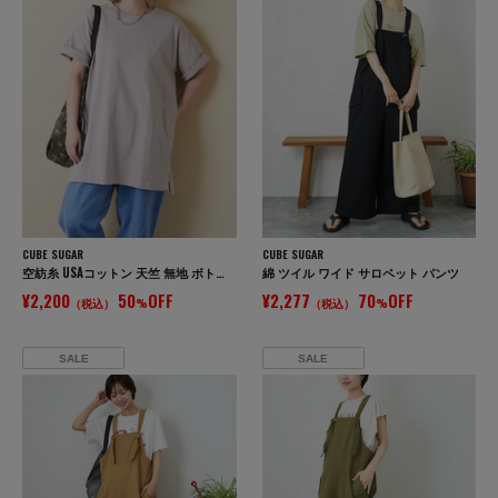
CUBE SUGAR
CUBE SUGAR
空紡糸 USAコットン 天竺 無地 ボトル入り 脇スリット チュニック ボトルTee
綿 ツイル ワイド サロペット パンツ
¥2,200
50
OFF
¥2,277
70
OFF
（税込）
%
（税込）
%
SALE
SALE