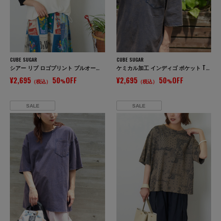
CUBE SUGAR
CUBE SUGAR
シアー リブ ロゴプリント プルオーバー Tシャツ
ケミカル加工 インディゴ ポケット Tシャツ
¥2,695
50
OFF
¥2,695
50
OFF
（税込）
%
（税込）
%
SALE
SALE