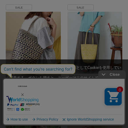
SALE
SALE
当サイトではユーザーの利便性向上を目的としてCookieを使用してい
ます。
「同意する」ボタンを押すと、ユーザーはこのサイトでのCookieの使
CUBE SUGAR
CUBE SUGAR
用に同意したことになります。
カラフル 底丸 トートバッグ
カラフル 底丸 トートバッグ
Cookieの使用に関する詳細は「
Cookieポリシー
」をご覧ください。
¥2,695
50
OFF
¥2,695
50
OFF
（税込）
%
（税込）
%
同意する
SALE
SALE
同意しない