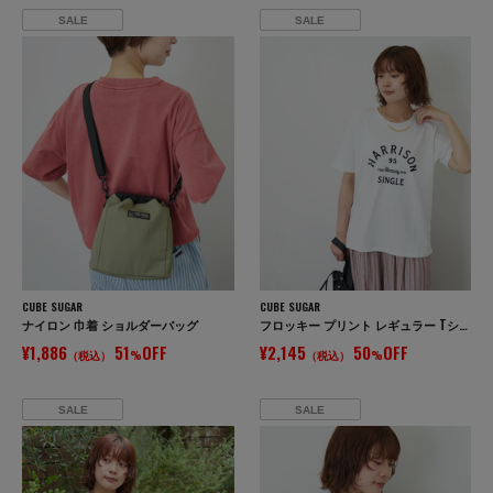
SALE
SALE
CUBE SUGAR
CUBE SUGAR
ナイロン 巾着 ショルダーバッグ
フロッキー プリント レギュラー Tシャツ
¥1,886
51
OFF
¥2,145
50
OFF
（税込）
%
（税込）
%
SALE
SALE