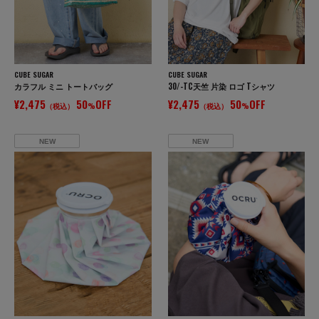
CUBE SUGAR
CUBE SUGAR
カラフル ミニ トートバッグ
30/-TC天竺 片染 ロゴ Tシャツ
¥2,475
50
OFF
¥2,475
50
OFF
（税込）
%
（税込）
%
NEW
NEW