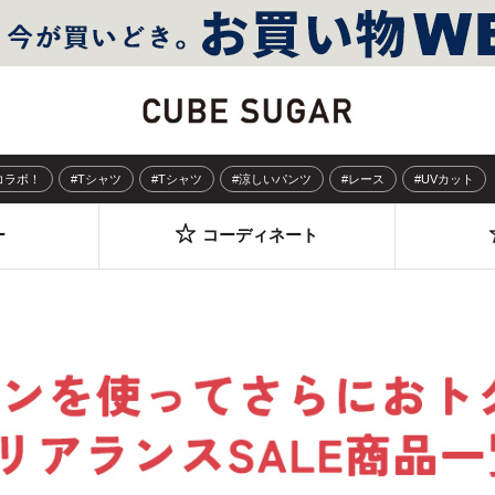
Sコラボ！
#Tシャツ
#Tシャツ
#涼しいパンツ
#レース
#UVカット
ー
コーディネート