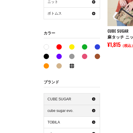
ニット
ボトムス
CUBE SUGAR
カラー
¥1,815
（税込
レッド系
イエロー系
グリーン系
ブルー系
ホワイト系
ブラック系
パープル系
グレー系
ピンク系
ブラウン系
オレンジ系
ベージュ系
その他系
ブランド
CUBE SUGAR
cube sugar evo.
TOBILA