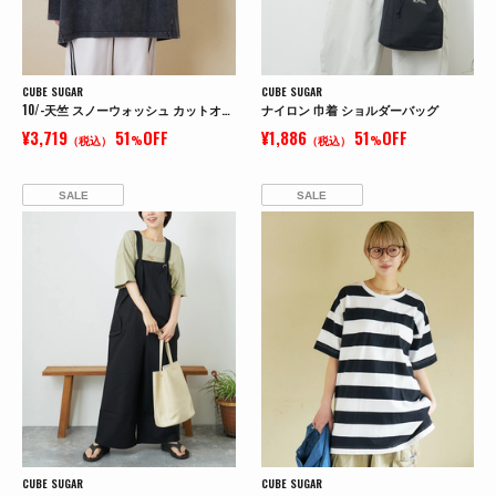
CUBE SUGAR
CUBE SUGAR
10/-天竺 スノーウォッシュ カットオフ Vネック プルオーバー
ナイロン 巾着 ショルダーバッグ
¥3,719
51
OFF
¥1,886
51
OFF
（税込）
%
（税込）
%
SALE
SALE
CUBE SUGAR
CUBE SUGAR