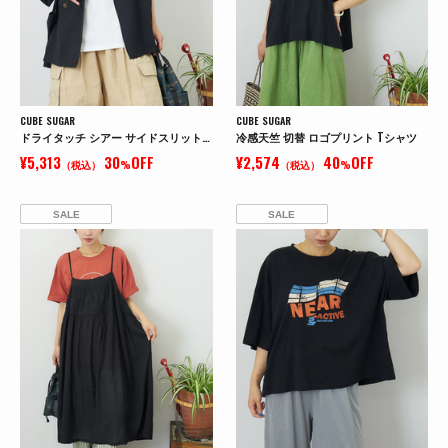
CUBE SUGAR
CUBE SUGAR
ドライタッチ シアー サイドスリット テーラード ジャケット
冷感天竺 切替 ロゴプリント Tシャツ
¥5,313
30
OFF
¥2,574
40
OFF
（税込）
%
（税込）
%
SALE
SALE