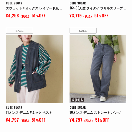
CUBE SUGAR
CUBE SUGAR
スウェット × オックス レイヤード風 ビッグシャツ
16/-OE天竺 タイダイ フリルスリーブ プルオーバー
¥4,258
51
OFF
¥3,719
51
OFF
（税込）
%
（税込）
%
SALE
SALE
CUBE SUGAR
CUBE SUGAR
11オンス デニム Vネック ベスト
10オンス デニム ストレート パンツ
¥4,797
51
OFF
¥4,797
51
OFF
（税込）
%
（税込）
%