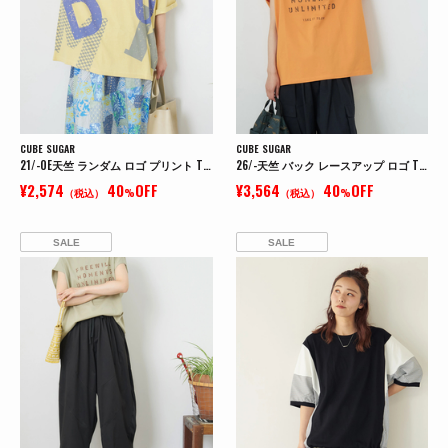
CUBE SUGAR
CUBE SUGAR
21/-OE天竺 ランダム ロゴ プリント Tシャツ
26/-天竺 バック レースアップ ロゴ Tシャツ
¥2,574
40
OFF
¥3,564
40
OFF
（税込）
%
（税込）
%
SALE
SALE