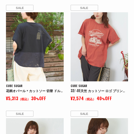
SALE
SALE
CUBE SUGAR
CUBE SUGAR
花柄オパール × カットソー 切替 ドルマン Tシャツ
32/-OE天竺 カットソー ロゴ プリント Tシャツ
¥5,313
30
OFF
¥2,574
40
OFF
（税込）
%
（税込）
%
SALE
SALE