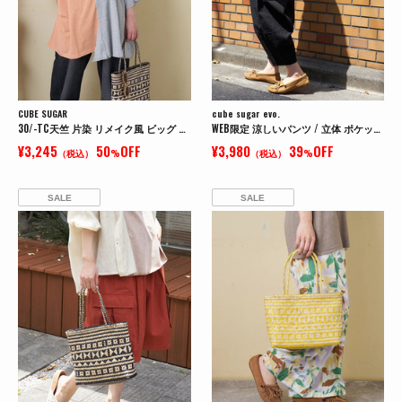
CUBE SUGAR
cube sugar evo.
30/-TC天竺 片染 リメイク風 ビッグ Tシャツ
WEB限定 涼しいパンツ / 立体 ポケット イージー コクーンパンツ
¥3,245
50
OFF
¥3,980
39
OFF
（税込）
%
（税込）
%
SALE
SALE