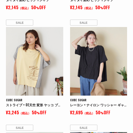
¥2,145
50
OFF
¥2,145
50
OFF
（税込）
%
（税込）
%
SALE
SALE
CUBE SUGAR
CUBE SUGAR
ストライプ × OE天竺 変形 ヤッコ プルオーバー シャツ
レーヨン × ナイロン ワッシャー ギャザー プルオーバー ブラウス
¥3,245
50
OFF
¥2,695
50
OFF
（税込）
%
（税込）
%
SALE
SALE