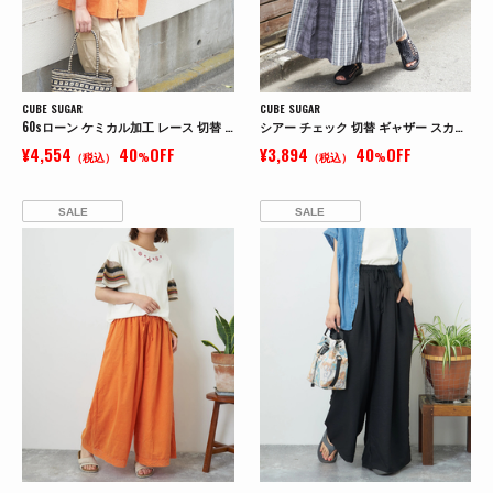
CUBE SUGAR
CUBE SUGAR
60sローン ケミカル加工 レース 切替 ドルマン シャツ
シアー チェック 切替 ギャザー スカート
¥4,554
40
OFF
¥3,894
40
OFF
（税込）
%
（税込）
%
SALE
SALE