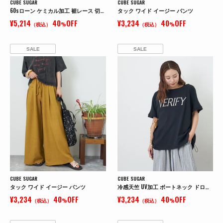
CUBE SUGAR
CUBE SUGAR
60sローン ケミカル加工 裾レース 切替 ギャザー パンツ
タック ワイド イージー パンツ
¥5,214
40
OFF
¥3,234
40
OFF
（税込）
%
（税込）
%
SALE
SALE
CUBE SUGAR
CUBE SUGAR
タック ワイド イージー パンツ
冷感天竺 UV加工 ボートネック ドロスト Tシャツ
¥3,234
40
OFF
¥3,234
40
OFF
（税込）
%
（税込）
%