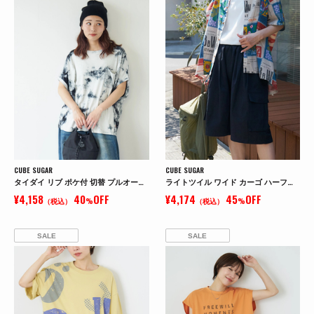
CUBE SUGAR
CUBE SUGAR
タイダイ リブ ポケ付 切替 プルオーバー Tシャツ
ライトツイル ワイド カーゴ ハーフパンツ
¥4,158
40
OFF
¥4,174
45
OFF
（税込）
%
（税込）
%
SALE
SALE