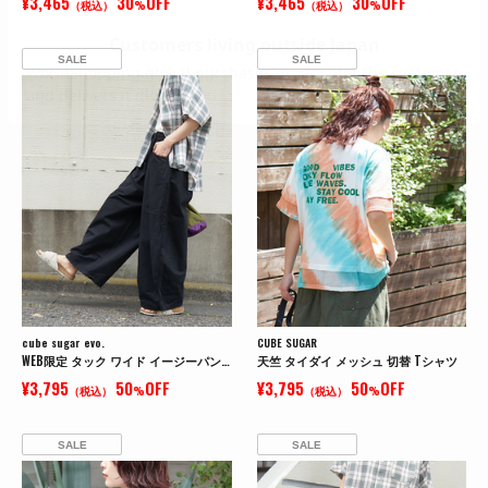
¥3,465
30
OFF
¥3,465
30
OFF
（税込）
%
（税込）
%
SALE
SALE
cube sugar evo.
CUBE SUGAR
WEB限定 タック ワイド イージーパンツ
天竺 タイダイ メッシュ 切替 Tシャツ
¥3,795
50
OFF
¥3,795
50
OFF
（税込）
%
（税込）
%
SALE
SALE