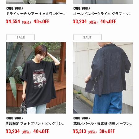
CUBE SUGAR
CUBE SUGAR
ドライタッチ シアー キャミワンピース
オールドスポーツライク グラフィックロゴ ワイド Tシャツ
¥4,554
40
OFF
¥3,234
40
OFF
（税込）
%
（税込）
%
SALE
SALE
CUBE SUGAR
CUBE SUGAR
WEB限定 フォトプリント ビッグ Tシャツ
花柄オパール × 異素材 切替 オープンカラー シャツ
¥3,234
40
OFF
¥5,313
30
OFF
（税込）
%
（税込）
%