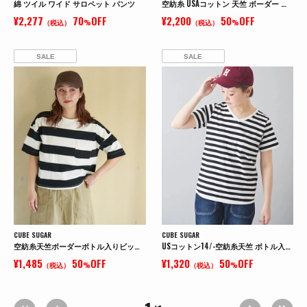
綿 ツイル ワイド サロペット パンツ
空紡糸 USAコットン 天竺 ボーダー ボトル入り 脇スリット チュニック ボトルTee
¥2,277
70
OFF
¥2,200
50
OFF
（税込）
%
（税込）
%
SALE
SALE
CUBE SUGAR
CUBE SUGAR
空紡糸天竺ボーダーボトル入りビッグTシャツ
USコットン14/-空紡糸天竺 ボトル入りボーダーVネックTシャツ
¥1,485
50
OFF
¥1,320
50
OFF
（税込）
%
（税込）
%