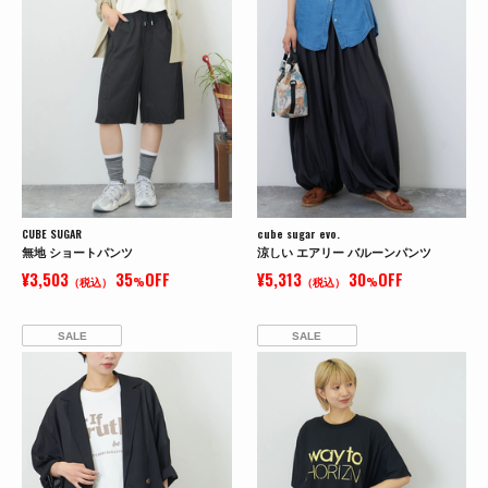
CUBE SUGAR
cube sugar evo.
無地 ショートパンツ
涼しい エアリー バルーンパンツ
¥3,503
35
OFF
¥5,313
30
OFF
（税込）
%
（税込）
%
SALE
SALE