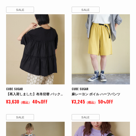
SALE
SALE
CUBE SUGAR
CUBE SUGAR
【再入荷しました】布帛切替 バックギャザー プルオーバー Tシャツ
麻レーヨン ボイル ハーフパンツ
¥3,630
40
OFF
¥3,245
50
OFF
（税込）
%
（税込）
%
SALE
SALE