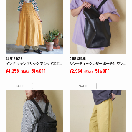
CUBE SUGAR
CUBE SUGAR
インド キャンブリック アシッド加工 キャミワンピース
シンセティックレザー ポーチ付 ワンショルダー バッグ
¥4,258
51
OFF
¥2,964
51
OFF
（税込）
%
（税込）
%
SALE
SALE