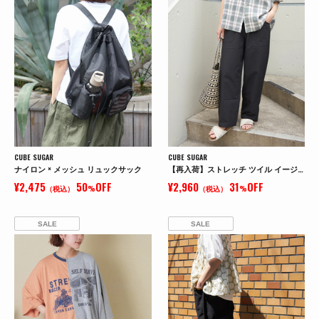
CUBE SUGAR
CUBE SUGAR
ナイロン × メッシュ リュックサック
【再入荷】ストレッチ ツイル イージー ベイカーパンツ
¥2,475
50
OFF
¥2,960
31
OFF
（税込）
%
（税込）
%
SALE
SALE