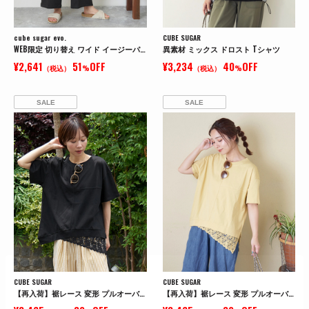
cube sugar evo.
CUBE SUGAR
WEB限定 切り替え ワイド イージーパンツ
異素材 ミックス ドロスト Tシャツ
¥2,641
51
OFF
¥3,234
40
OFF
（税込）
%
（税込）
%
SALE
SALE
CUBE SUGAR
CUBE SUGAR
【再入荷】裾レース 変形 プルオーバー Tシャツ
【再入荷】裾レース 変形 プルオーバー Tシャツ