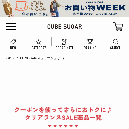
NEW
CATEGORY
COORDINATE
RANKING
SEARCH
TOP
CUBE SUGAR(キューブシュガー)