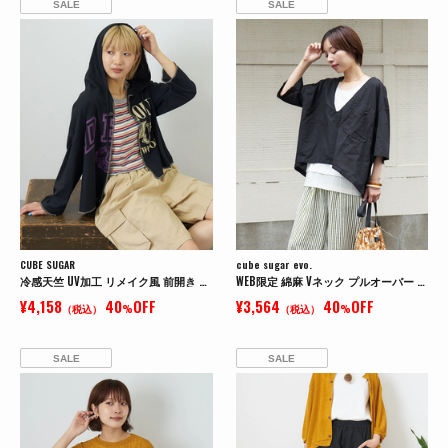
SALE
SALE
CUBE SUGAR
cube sugar evo.
冷感天竺 UV加工 リメイク風 前開き パーカー
WEB限定 綿麻 Vネック プルオーバー シャツ
¥4,158
40
OFF
¥3,564
40
OFF
（税込）
%
（税込）
%
SALE
SALE