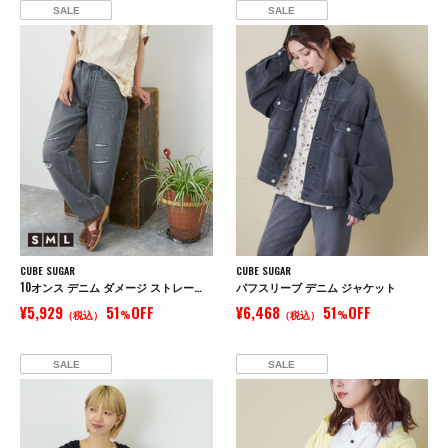
SALE
SALE
CUBE SUGAR
CUBE SUGAR
10オンス デニム ダメージ ストレート パンツ
パフスリーブ デニム ジャケット
¥5,929
51
OFF
¥6,468
51
OFF
（税込）
%
（税込）
%
SALE
SALE