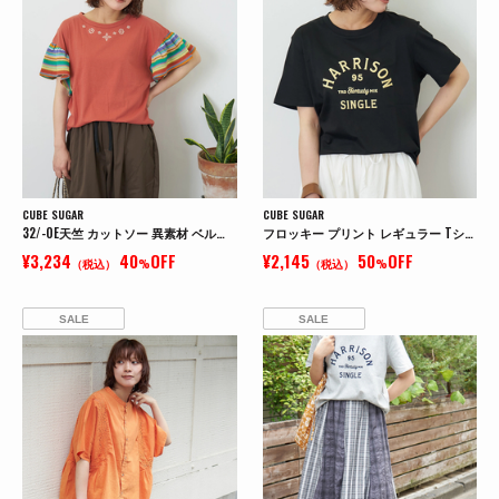
CUBE SUGAR
CUBE SUGAR
32/-OE天竺 カットソー 異素材 ベルスリーブ 胸刺繍 Tシャツ
フロッキー プリント レギュラー Tシャツ
¥3,234
40
OFF
¥2,145
50
OFF
（税込）
%
（税込）
%
SALE
SALE