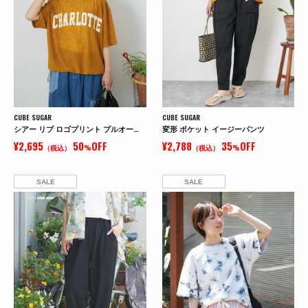
CUBE SUGAR
CUBE SUGAR
シアー リブ ロゴプリント プルオーバー Tシャツ
変形 ポケット イージーパンツ
¥2,695
50
OFF
¥2,788
35
OFF
（税込）
%
（税込）
%
SALE
SALE