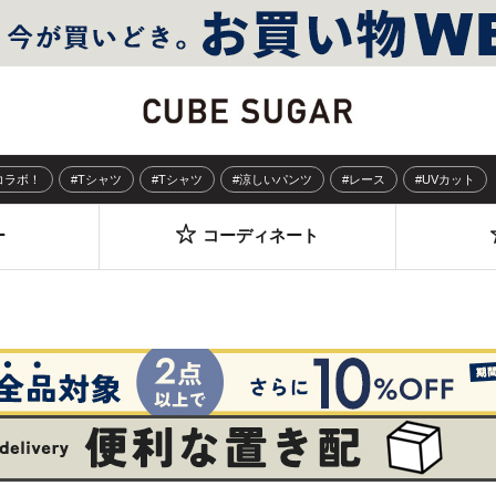
Sコラボ！
#Tシャツ
#Tシャツ
#涼しいパンツ
#レース
#UVカット
ー
コーディネート