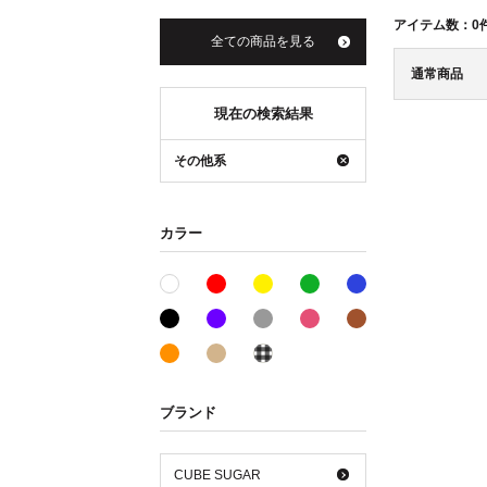
アイテム数：
0
全ての商品を見る
通常商品
現在の検索結果
その他系
カラー
レッド系
イエロー系
グリーン系
ブルー系
ホワイト系
ブラック系
パープル系
グレー系
ピンク系
ブラウン系
オレンジ系
ベージュ系
その他系
ブランド
CUBE SUGAR