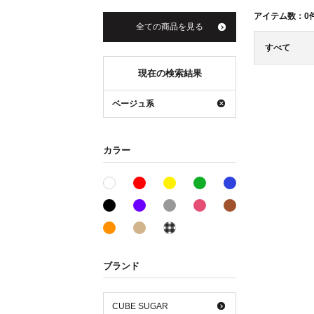
アイテム数：
0
全ての商品を見る
すべて
現在の検索結果
ベージュ系
カラー
レッド系
イエロー系
グリーン系
ブルー系
ホワイト系
ブラック系
パープル系
グレー系
ピンク系
ブラウン系
オレンジ系
ベージュ系
その他系
ブランド
CUBE SUGAR