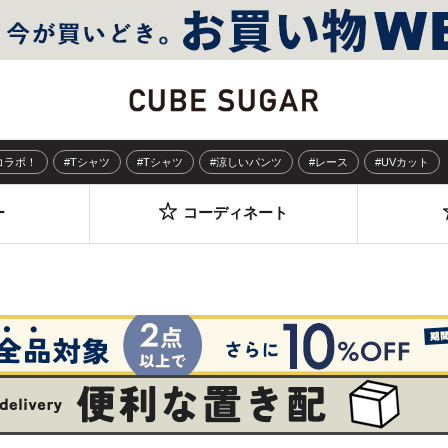
Sコラボ！
#Tシャツ
#Tシャツ
#涼しいパンツ
#レース
#UVカット
ー
コーディネート