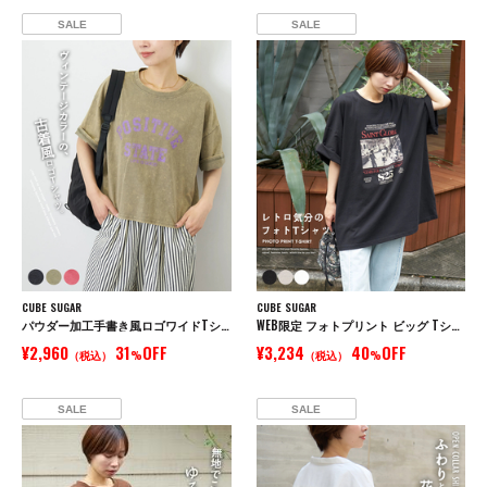
SALE
SALE
CUBE SUGAR
CUBE SUGAR
パウダー加工手書き風ロゴワイドTシャツ
WEB限定 フォトプリント ビッグ Tシャツ
¥2,960
31
OFF
¥3,234
40
OFF
（税込）
%
（税込）
%
SALE
SALE