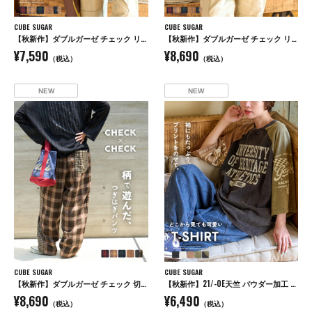
CUBE SUGAR
CUBE SUGAR
【秋新作】ダブルガーゼ チェック リバーシブル 5分袖 ドルマンシャツ
【秋新作】ダブルガーゼ チェック リバーシブル レギュラーシャツ
¥7,590
¥8,690
（税込）
（税込）
NEW
NEW
CUBE SUGAR
CUBE SUGAR
【秋新作】ダブルガーゼ チェック 切替 イージーパンツ
【秋新作】21/-OE天竺 パウダー加工 ラグラン 6分袖 ロゴプリント Tシャツ
¥8,690
¥6,490
（税込）
（税込）