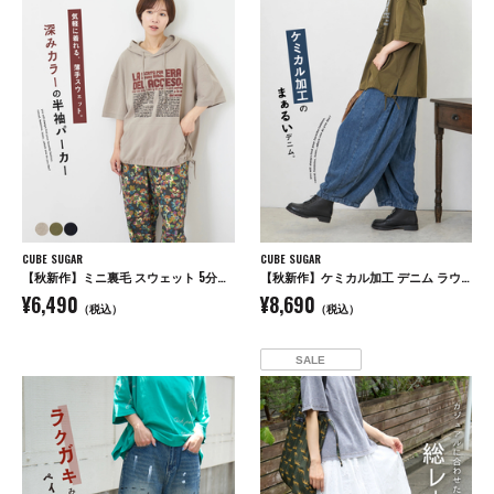
CUBE SUGAR
CUBE SUGAR
【秋新作】ミニ裏毛 スウェット 5分袖 プルオーバーパーカー
【秋新作】ケミカル加工 デニム ラウンド切替 バルーンパンツ
¥6,490
¥8,690
（税込）
（税込）
SALE