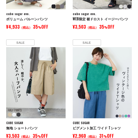
cube sugar evo.
cube sugar evo.
ボリューム バルーンパンツ
WEB限定 裾ドロスト イージーパンツ
¥4,933
35
OFF
¥3,503
35
OFF
（税込）
%
（税込）
%
SALE
SALE
CUBE SUGAR
CUBE SUGAR
無地 ショートパンツ
ピグメント加工 ワイド Tシャツ
¥3,503
35
OFF
¥2,960
31
OFF
（税込）
%
（税込）
%