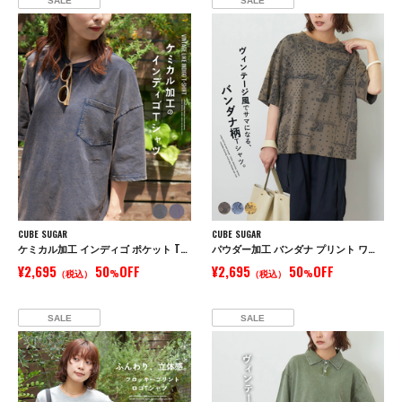
SALE
SALE
CUBE SUGAR
CUBE SUGAR
ケミカル加工 インディゴ ポケット Tシャツ
パウダー加工 バンダナ プリント ワイド Tシャツ
¥2,695
50
OFF
¥2,695
50
OFF
（税込）
%
（税込）
%
SALE
SALE