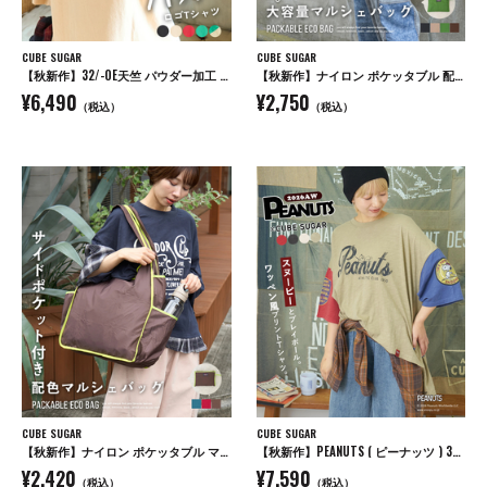
CUBE SUGAR
CUBE SUGAR
【秋新作】32/-OE天竺 パウダー加工 パッチロゴ 刺繍 Tシャツ
【秋新作】ナイロン ポケッタブル 配色 マルシェ バッグ
¥6,490
¥2,750
（税込）
（税込）
CUBE SUGAR
CUBE SUGAR
【秋新作】ナイロン ポケッタブル マルシェ バッグ
【秋新作】PEANUTS ( ピーナッツ ) 32/-スラブ天竺 配色 ワイド Tシャツ
¥2,420
¥7,590
（税込）
（税込）