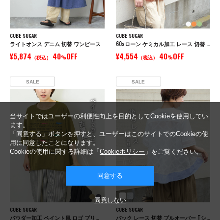
CUBE SUGAR
CUBE SUGAR
ライトオンス デニム 切替 ワンピース
60sローン ケミカル加工 レース 切替 ドルマン シャツ
¥5,874
40
OFF
¥4,554
40
OFF
（税込）
%
（税込）
%
SALE
SALE
当サイトではユーザーの利便性向上を目的としてCookieを使用してい
ます。
「同意する」ボタンを押すと、ユーザーはこのサイトでのCookieの使
用に同意したことになります。
Cookieの使用に関する詳細は「
Cookieポリシー
」をご覧ください。
同意する
同意しない
CUBE SUGAR
CUBE SUGAR
パウダー加工 ペイント風 ロゴ プリント Tシャツ
バック レース 切替 プルオーバー Tシャツ