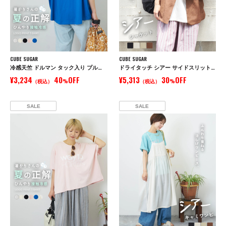
CUBE SUGAR
CUBE SUGAR
冷感天竺 ドルマン タック入り プルオーバー Tシャツ
ドライタッチ シアー サイドスリット テーラード ジャケット
¥3,234
40
OFF
¥5,313
30
OFF
（税込）
%
（税込）
%
SALE
SALE