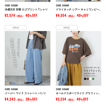
CUBE SUGAR
CUBE SUGAR
冷感天竺 切替 ロゴプリント Tシャツ
ドライタッチ シアー キャミワンピース
¥2,574
40
OFF
¥4,554
40
OFF
（税込）
%
（税込）
%
SALE
SALE
CUBE SUGAR
CUBE SUGAR
イージー ワイド ストレート パンツ
オールドスポーツライク グラフィックロゴ ワイド Tシャツ
¥4,543
30
OFF
¥3,234
40
OFF
（税込）
%
（税込）
%