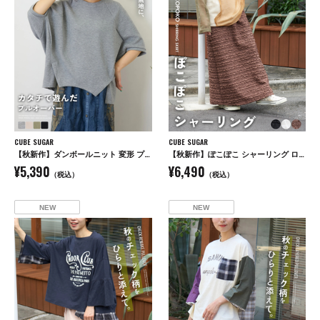
CUBE SUGAR
CUBE SUGAR
【秋新作】ダンボールニット 変形 プルオーバー
【秋新作】ぽこぽこ シャーリング ロング スカート
¥5,390
¥6,490
（税込）
（税込）
NEW
NEW