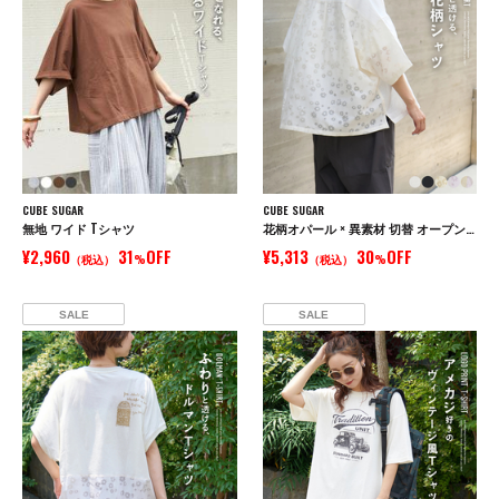
CUBE SUGAR
CUBE SUGAR
無地 ワイド Tシャツ
花柄オパール × 異素材 切替 オープンカラー シャツ
¥2,960
31
OFF
¥5,313
30
OFF
（税込）
%
（税込）
%
SALE
SALE