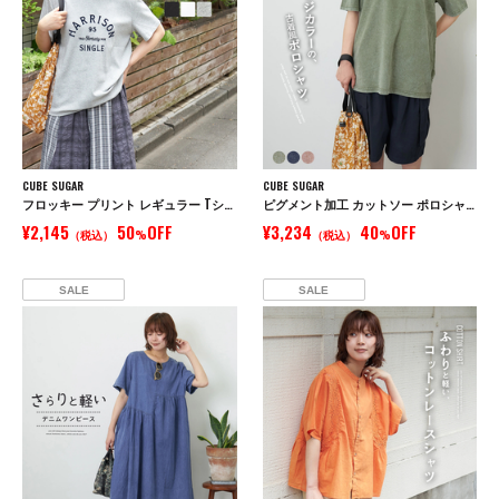
CUBE SUGAR
CUBE SUGAR
フロッキー プリント レギュラー Tシャツ
ピグメント加工 カットソー ポロシャツ
¥2,145
50
OFF
¥3,234
40
OFF
（税込）
%
（税込）
%
SALE
SALE