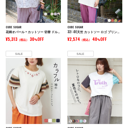
CUBE SUGAR
CUBE SUGAR
花柄オパール × カットソー 切替 ドルマン Tシャツ
32/-OE天竺 カットソー ロゴ プリント Tシャツ
¥5,313
30
OFF
¥2,574
40
OFF
（税込）
%
（税込）
%
SALE
SALE