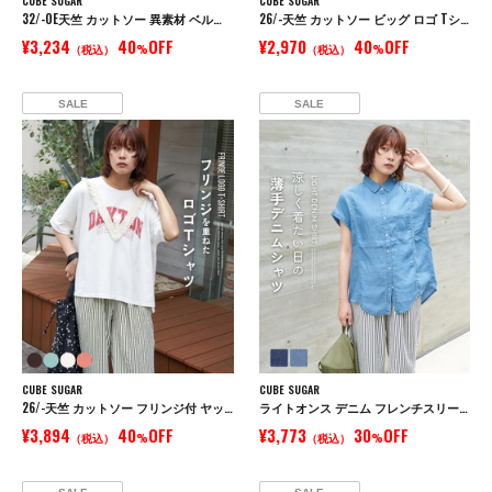
CUBE SUGAR
CUBE SUGAR
32/-OE天竺 カットソー 異素材 ベルスリーブ 胸刺繍 Tシャツ
26/-天竺 カットソー ビッグ ロゴ Tシャツ
¥3,234
40
OFF
¥2,970
40
OFF
（税込）
%
（税込）
%
SALE
SALE
CUBE SUGAR
CUBE SUGAR
26/-天竺 カットソー フリンジ付 ヤッコ Tシャツ
ライトオンス デニム フレンチスリーブ シャツ
¥3,894
40
OFF
¥3,773
30
OFF
（税込）
%
（税込）
%