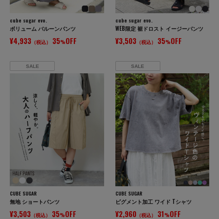
cube sugar evo.
cube sugar evo.
ボリューム バルーンパンツ
WEB限定 裾ドロスト イージーパンツ
¥4,933
35
OFF
¥3,503
35
OFF
（税込）
%
（税込）
%
SALE
SALE
CUBE SUGAR
CUBE SUGAR
無地 ショートパンツ
ピグメント加工 ワイド Tシャツ
¥3,503
35
OFF
¥2,960
31
OFF
（税込）
%
（税込）
%