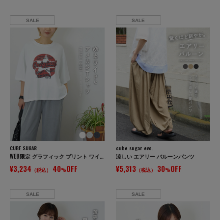
SALE
SALE
CUBE SUGAR
cube sugar evo.
WEB限定 グラフィック プリント ワイド Tシャツ
涼しい エアリー バルーンパンツ
¥3,234
40
OFF
¥5,313
30
OFF
（税込）
%
（税込）
%
SALE
SALE