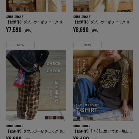
CUBE SUGAR
CUBE SUGAR
【秋新作】ダブルガーゼ チェック リバーシブル 5分袖 ドルマンシャツ
【秋新作】ダブルガーゼ チェック リバーシブル レギュラーシャツ
¥7,590
¥8,690
（税込）
（税込）
NEW
NEW
CUBE SUGAR
CUBE SUGAR
【秋新作】ダブルガーゼ チェック 切替 イージーパンツ
【秋新作】21/-OE天竺 パウダー加工 ラグラン 6分袖 ロゴプリント Tシャツ
¥8,690
¥6,490