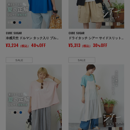
CUBE SUGAR
CUBE SUGAR
冷感天竺 ドルマン タック入り プルオーバー Tシャツ
ドライタッチ シアー サイドスリット テーラード ジャケット
¥3,234
40
OFF
¥5,313
30
OFF
（税込）
%
（税込）
%
SALE
SALE