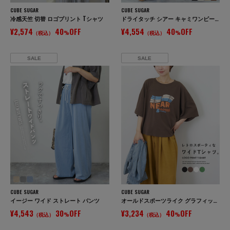
CUBE SUGAR
CUBE SUGAR
冷感天竺 切替 ロゴプリント Tシャツ
ドライタッチ シアー キャミワンピース
¥2,574
40
OFF
¥4,554
40
OFF
（税込）
%
（税込）
%
SALE
SALE
CUBE SUGAR
CUBE SUGAR
イージー ワイド ストレート パンツ
オールドスポーツライク グラフィックロゴ ワイド Tシャツ
¥4,543
30
OFF
¥3,234
40
OFF
（税込）
%
（税込）
%