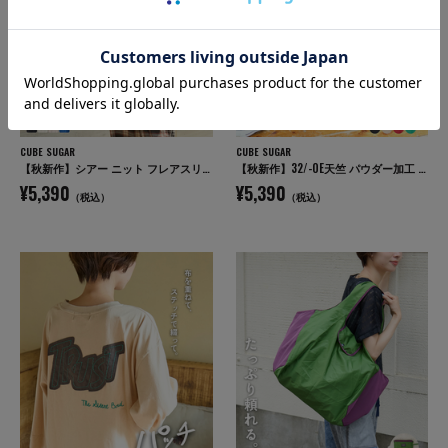
CUBE SUGAR
CUBE SUGAR
【秋新作】シアー ニット フレアスリーブ プルオーバー
【秋新作】32/-OE天竺 パウダー加工 5分袖 ドルマン Tシャツ
¥5,390
¥5,390
（税込）
（税込）