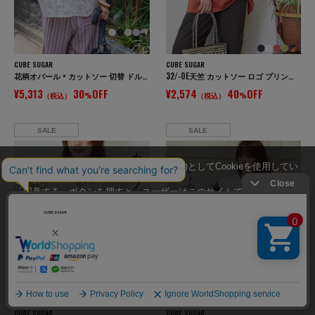
CUBE SUGAR
CUBE SUGAR
花柄オパール × カットソー 切替 ドルマン Tシャツ
32/-OE天竺 カットソー ロゴ プリント Tシャツ
¥5,313
30
OFF
¥2,574
40
OFF
（税込）
%
（税込）
%
SALE
SALE
当サイトではユーザーの利便性向上を目的としてCookieを使用してい
ます。
「同意する」ボタンを押すと、ユーザーはこのサイトでのCookieの使
用に同意したことになります。
Cookieの使用に関する詳細は「
Cookieポリシー
」をご覧ください。
同意する
同意しない
CUBE SUGAR
CUBE SUGAR