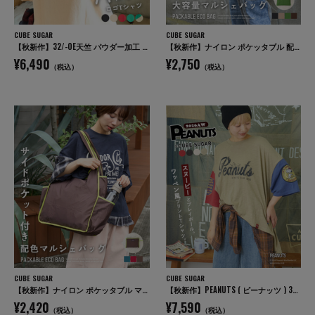
CUBE SUGAR
CUBE SUGAR
【秋新作】32/-OE天竺 パウダー加工 パッチロゴ 刺繍 Tシャツ
【秋新作】ナイロン ポケッタブル 配色 マルシェ バッグ
¥6,490
¥2,750
（税込）
（税込）
CUBE SUGAR
CUBE SUGAR
【秋新作】ナイロン ポケッタブル マルシェ バッグ
【秋新作】PEANUTS ( ピーナッツ ) 32/-スラブ天竺 配色 ワイド Tシャツ
¥2,420
¥7,590
（税込）
（税込）