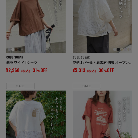
CUBE SUGAR
CUBE SUGAR
無地 ワイド Tシャツ
花柄オパール × 異素材 切替 オープンカラー シャツ
¥2,960
31
OFF
¥5,313
30
OFF
（税込）
%
（税込）
%
SALE
SALE