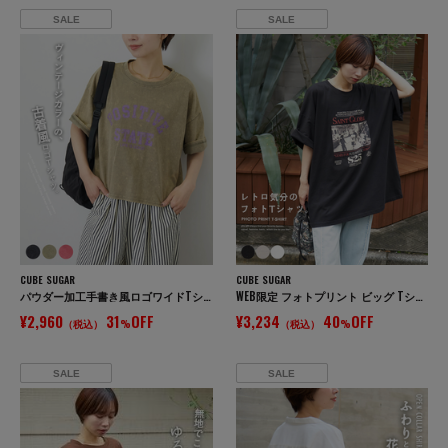
SALE
SALE
CUBE SUGAR
CUBE SUGAR
パウダー加工手書き風ロゴワイドTシャツ
WEB限定 フォトプリント ビッグ Tシャツ
¥2,960
31
OFF
¥3,234
40
OFF
（税込）
%
（税込）
%
SALE
SALE