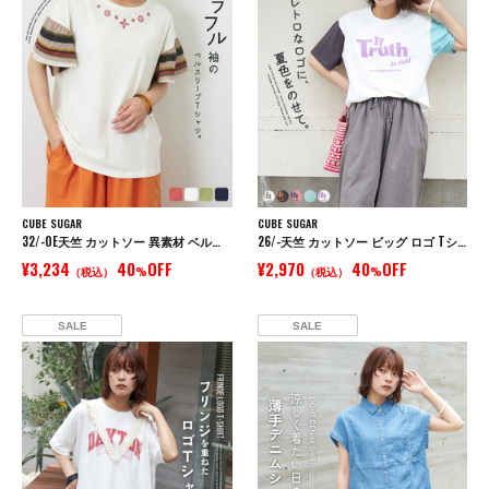
CUBE SUGAR
CUBE SUGAR
32/-OE天竺 カットソー 異素材 ベルスリーブ 胸刺繍 Tシャツ
26/-天竺 カットソー ビッグ ロゴ Tシャツ
¥3,234
40
OFF
¥2,970
40
OFF
（税込）
%
（税込）
%
SALE
SALE