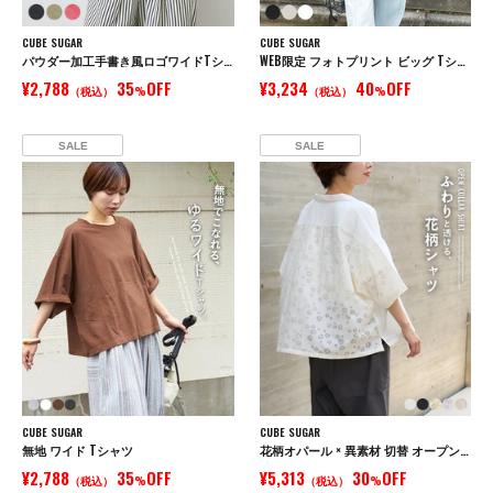
CUBE SUGAR
CUBE SUGAR
パウダー加工手書き風ロゴワイドTシャツ
WEB限定 フォトプリント ビッグ Tシャツ
¥2,788
35
OFF
¥3,234
40
OFF
（税込）
%
（税込）
%
SALE
SALE
CUBE SUGAR
CUBE SUGAR
無地 ワイド Tシャツ
花柄オパール × 異素材 切替 オープンカラー シャツ
¥2,788
35
OFF
¥5,313
30
OFF
（税込）
%
（税込）
%