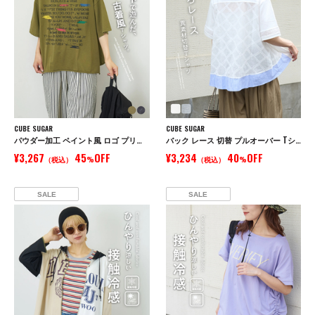
CUBE SUGAR
CUBE SUGAR
パウダー加工 ペイント風 ロゴ プリント Tシャツ
バック レース 切替 プルオーバー Tシャツ
¥3,267
45
OFF
¥3,234
40
OFF
（税込）
%
（税込）
%
SALE
SALE