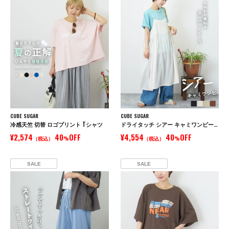
CUBE SUGAR
CUBE SUGAR
冷感天竺 切替 ロゴプリント Tシャツ
ドライタッチ シアー キャミワンピース
¥2,574
40
OFF
¥4,554
40
OFF
（税込）
%
（税込）
%
SALE
SALE