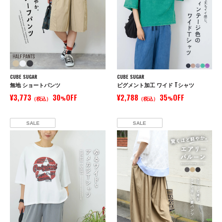
CUBE SUGAR
CUBE SUGAR
無地 ショートパンツ
ピグメント加工 ワイド Tシャツ
¥3,773
30
OFF
¥2,788
35
OFF
（税込）
%
（税込）
%
SALE
SALE