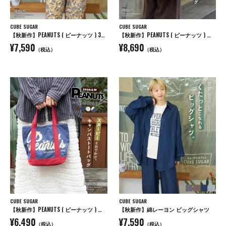
CUBE SUGAR
CUBE SUGAR
【秋新作】PEANUTS ( ピーナッツ ) 32/-スラブ天竺 ライン入り 7分袖 プルオーバー Tシャツ
【秋新作】PEANUTS ( ピーナッツ ) キャンバス ビッグ トートバッグ
¥7,590
¥8,690
（税込）
（税込）
CUBE SUGAR
CUBE SUGAR
【秋新作】PEANUTS ( ピーナッツ ) キャンバス トートバッグ
【秋新作】綿レーヨン ビッグシャツ
¥6,490
¥7,590
（税込）
（税込）