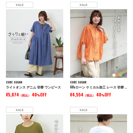
SALE
SALE
CUBE SUGAR
CUBE SUGAR
ライトオンス デニム 切替 ワンピース
60sローン ケミカル加工 レース 切替 ドルマン シャツ
¥5,874
40
OFF
¥4,554
40
OFF
（税込）
%
（税込）
%
SALE
SALE