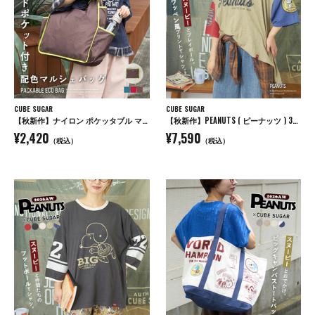
CUBE SUGAR
CUBE SUGAR
【秋新作】ナイロン ポケッタブル マルシェ バッグ
【秋新作】PEANUTS ( ピーナッツ ) 32/-スラブ天竺 配色 ワイド Tシャツ
¥2,420
¥7,590
（税込）
（税込）