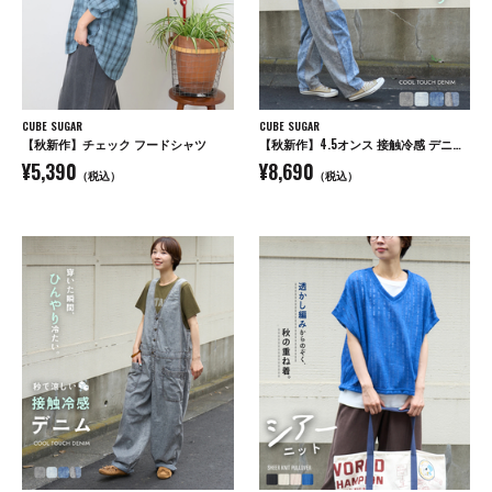
CUBE SUGAR
CUBE SUGAR
【秋新作】チェック フードシャツ
【秋新作】4.5オンス 接触冷感 デニム コクーンパンツ
¥5,390
¥8,690
（税込）
（税込）