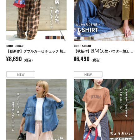
CUBE SUGAR
CUBE SUGAR
【秋新作】ダブルガーゼ チェック 切替 イージーパンツ
【秋新作】21/-OE天竺 パウダー加工 ラグラン 6分袖 ロゴプリント Tシャツ
¥8,690
¥6,490
（税込）
（税込）
NEW
NEW