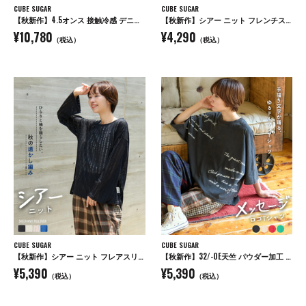
CUBE SUGAR
CUBE SUGAR
【秋新作】4.5オンス 接触冷感 デニム サロペットパンツ
【秋新作】シアー ニット フレンチスリーブ プルオーバー
¥10,780
¥4,290
（税込）
（税込）
CUBE SUGAR
CUBE SUGAR
【秋新作】シアー ニット フレアスリーブ プルオーバー
【秋新作】32/-OE天竺 パウダー加工 5分袖 ドルマン Tシャツ
¥5,390
¥5,390
（税込）
（税込）