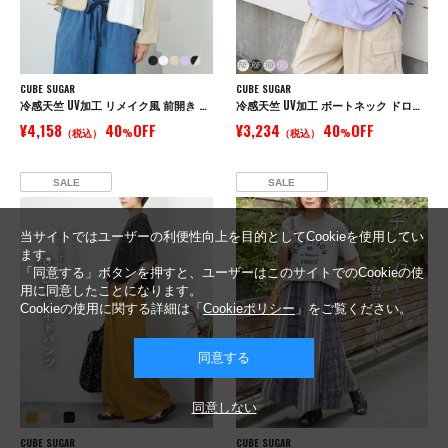
CUBE SUGAR
CUBE SUGAR
冷感天竺 UV加工 リメイク風 前開き パーカー
冷感天竺 UV加工 ボートネック ドロスト Tシャツ
¥4,158
40
OFF
¥3,234
40
OFF
（税込）
%
（税込）
%
SALE
SALE
当サイトではユーザーの利便性向上を目的としてCookieを使用してい
ます。
「同意する」ボタンを押すと、ユーザーはこのサイトでのCookieの使
用に同意したことになります。
Cookieの使用に関する詳細は「
Cookieポリシー
」をご覧ください。
同意する
同意しない
CUBE SUGAR
CUBE SUGAR