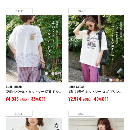
SALE
SALE
CUBE SUGAR
CUBE SUGAR
花柄オパール × カットソー 切替 ドルマン Tシャツ
32/-OE天竺 カットソー ロゴ プリント Tシャツ
¥4,933
35
OFF
¥2,574
40
OFF
（税込）
%
（税込）
%
SALE
SALE