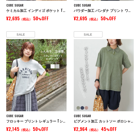
CUBE SUGAR
CUBE SUGAR
ケミカル加工 インディゴ ポケット Tシャツ
パウダー加工 バンダナ プリント ワイド Tシャツ
¥2,695
50
OFF
¥2,695
50
OFF
（税込）
%
（税込）
%
SALE
SALE
CUBE SUGAR
CUBE SUGAR
フロッキー プリント レギュラー Tシャツ
ピグメント加工 カットソー ポロシャツ
¥2,145
50
OFF
¥2,964
45
OFF
（税込）
%
（税込）
%