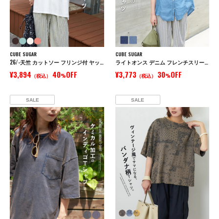
CUBE SUGAR
CUBE SUGAR
26/-天竺 カットソー フリンジ付 ヤッコ Tシャツ
ライトオンス デニム フレンチスリーブ シャツ
¥3,894
40
OFF
¥3,773
30
OFF
（税込）
%
（税込）
%
SALE
SALE