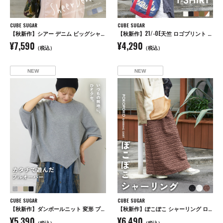
CUBE SUGAR
CUBE SUGAR
【秋新作】シアー デニム ビッグシャツ
【秋新作】21/-OE天竺 ロゴプリント ジャストサイズ Tシャツ
¥7,590
¥4,290
（税込）
（税込）
NEW
NEW
CUBE SUGAR
CUBE SUGAR
【秋新作】ダンボールニット 変形 プルオーバー
【秋新作】ぽこぽこ シャーリング ロング スカート
¥5,390
¥6,490
（税込）
（税込）