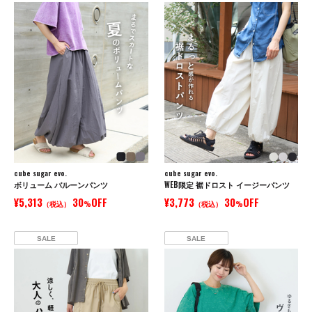
cube sugar evo.
cube sugar evo.
ボリューム バルーンパンツ
WEB限定 裾ドロスト イージーパンツ
¥5,313
30
OFF
¥3,773
30
OFF
（税込）
%
（税込）
%
SALE
SALE