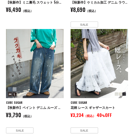
【秋新作】ミニ裏毛 スウェット 5分袖 プルオーバーパーカー
【秋新作】ケミカル加工 デニム ラウンド切替 バルーンパンツ
¥6,490
¥8,690
（税込）
（税込）
SALE
CUBE SUGAR
CUBE SUGAR
【秋新作】ペイント デニム ルーズ ストレート パンツ
花柄 レース ギャザースカート
¥9,790
¥3,234
40
OFF
（税込）
%
（税込）
SALE
SALE