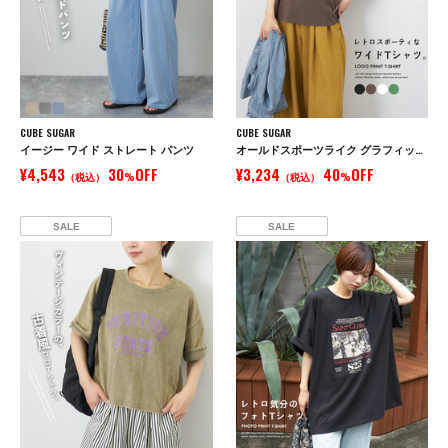
CUBE SUGAR
CUBE SUGAR
イージー ワイド ストレート パンツ
オールドスポーツライク グラフィックロゴ ワイド Tシャツ
¥4,543
30
OFF
¥3,234
40
OFF
（税込）
%
（税込）
%
SALE
SALE