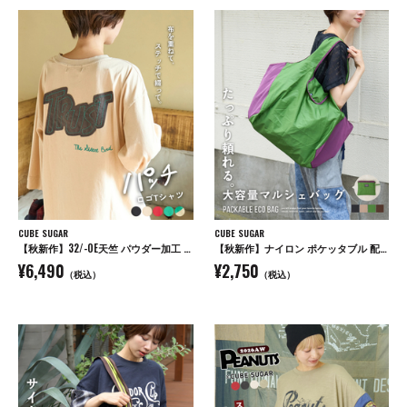
CUBE SUGAR
CUBE SUGAR
【秋新作】32/-OE天竺 パウダー加工 パッチロゴ 刺繍 Tシャツ
【秋新作】ナイロン ポケッタブル 配色 マルシェ バッグ
¥6,490
¥2,750
（税込）
（税込）