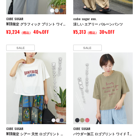
CUBE SUGAR
cube sugar evo.
WEB限定 グラフィック プリント ワイド Tシャツ
涼しい エアリー バルーンパンツ
¥3,234
40
OFF
¥5,313
30
OFF
（税込）
%
（税込）
%
SALE
SALE
CUBE SUGAR
CUBE SUGAR
WEB限定 シアー 天竺 ロゴプリント ワイド Tシャツ
パウダー加工 ロゴプリント ワイド Tシャツ