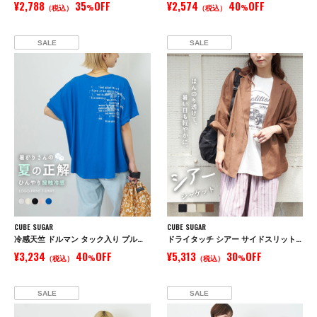
¥2,788
35
OFF
¥2,574
40
OFF
（税込）
%
（税込）
%
SALE
SALE
CUBE SUGAR
CUBE SUGAR
冷感天竺 ドルマン タック入り プルオーバー Tシャツ
ドライタッチ シアー サイドスリット テーラード ジャケット
¥3,234
40
OFF
¥5,313
30
OFF
（税込）
%
（税込）
%
SALE
SALE