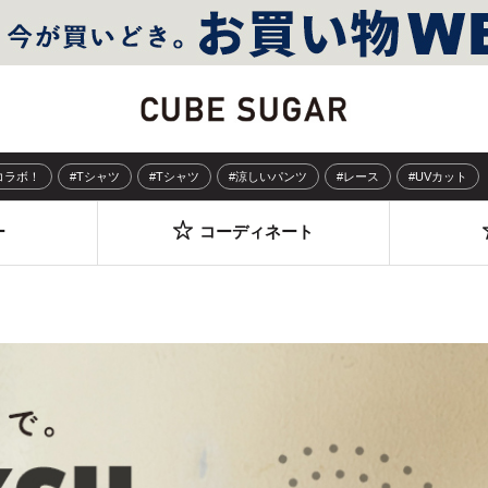
Sコラボ！
#Tシャツ
#Tシャツ
#涼しいパンツ
#レース
#UVカット
ー
コーディネート