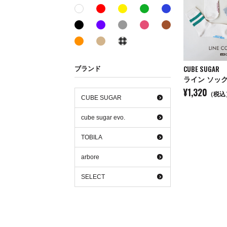
レッド系
イエロー系
グリーン系
ブルー系
ホワイト系
ブラック系
パープル系
グレー系
ピンク系
ブラウン系
オレンジ系
ベージュ系
その他系
CUBE SUGAR
ブランド
ライン ソッ
¥1,320
（税込
CUBE SUGAR
cube sugar evo.
TOBILA
arbore
SELECT