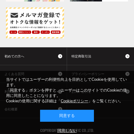
初めての方へ
特定商取引法
よくある質問
プライバシーポリシー
当サイトではユーザーの利便性向上を目的としてCookieを使用してい
ます。
「同意する」ボタンを押すと、ユーザーはこのサイトでのCookieの使
利用規約
お問い合わせ
用に同意したことになります。
Cookieの使用に関する詳細は「
Cookieポリシー
」をご覧ください。
会社概要
同意する
COPYRIGHT © AUTHENTIC CO.,LTD.
同意しない