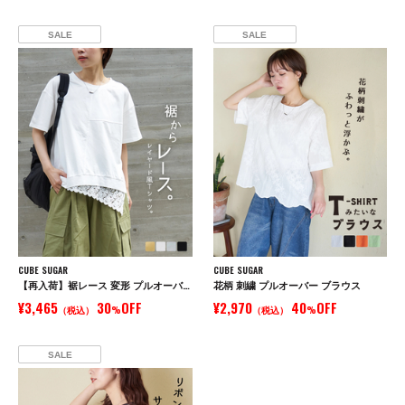
SALE
SALE
CUBE SUGAR
CUBE SUGAR
【再入荷】裾レース 変形 プルオーバー Tシャツ
花柄 刺繍 プルオーバー ブラウス
¥3,465
30
OFF
¥2,970
40
OFF
（税込）
%
（税込）
%
SALE