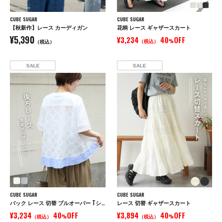
CUBE SUGAR
CUBE SUGAR
【秋新作】レース カーディガン
花柄 レース ギャザースカート
¥5,390
¥3,234
40
OFF
（税込）
%
（税込）
SALE
SALE
CUBE SUGAR
CUBE SUGAR
バック レース 切替 プルオーバー Tシャツ
レース 切替 ギャザースカート
¥3,234
40
OFF
¥3,894
40
OFF
（税込）
%
（税込）
%