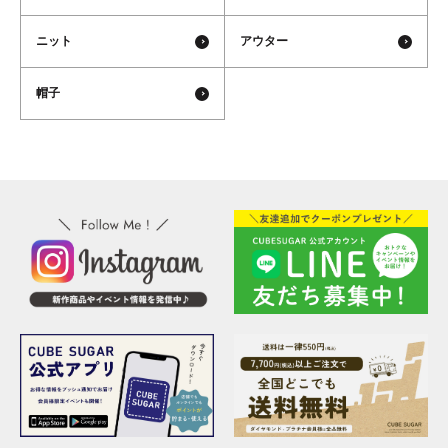
ニット
アウター
帽子