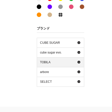
ブラック系
パープル系
グレー系
ピンク系
ブラウン系
オレンジ系
ベージュ系
その他系
ブランド
CUBE SUGAR
cube sugar evo.
TOBILA
arbore
SELECT