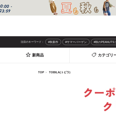
注目のキーワード：
#秋新作
#サマーバーゲン
#秋のPEANUT
新商品
カテゴリ
TOP
TOBILA(トビラ)