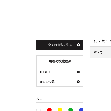
アイテム数：
0
全ての商品を見る
すべて
現在の検索結果
TOBILA
オレンジ系
カラー
レッド系
イエロー系
グリーン系
ブルー系
ホワイト系