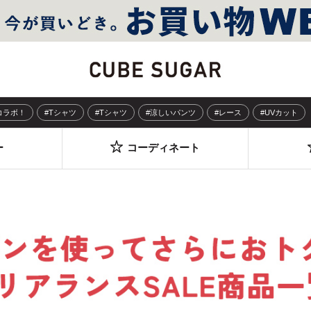
Sコラボ！
#Tシャツ
#Tシャツ
#涼しいパンツ
#レース
#UVカット
ー
コーディネート